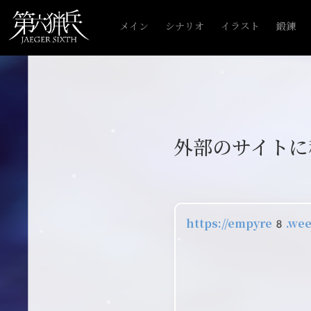
メイン
シナリオ
イラスト
鍛錬
外部のサイトに
https://empyre8.wee