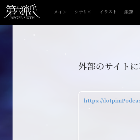
メイン
シナリオ
イラスト
鍛錬
外部のサイトに
https://dotpimPodc