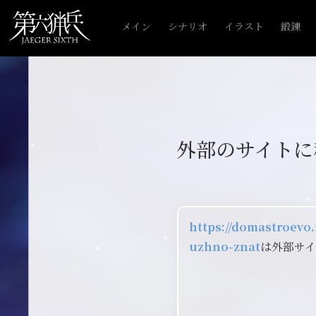
メイン
シナリオ
イラスト
鍛錬
外部のサイトに
https://domastroev
uzhno-znat
は外部サ