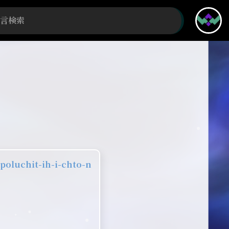
oluchit-ih-i-chto-n