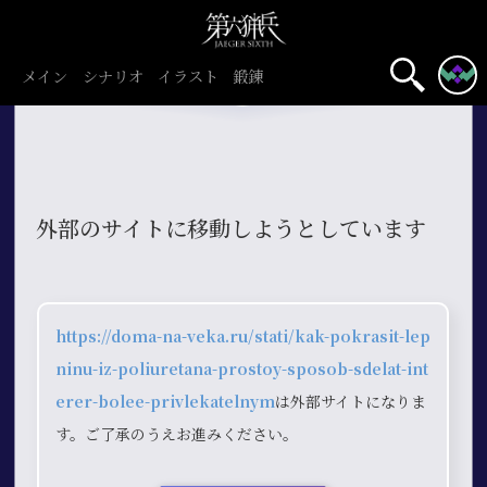
メイン
シナリオ
イラスト
鍛錬
外部のサイトに移動しようとしています
https://doma-na-veka.ru/stati/kak-pokrasit-lep
ninu-iz-poliuretana-prostoy-sposob-sdelat-int
erer-bolee-privlekatelnym
は外部サイトになりま
す。ご了承のうえお進みください。