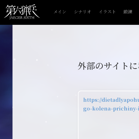
メイン
シナリオ
イラスト
鍛錬
外部のサイトに
https://dietadlyapo
go-kolena-prichiny-