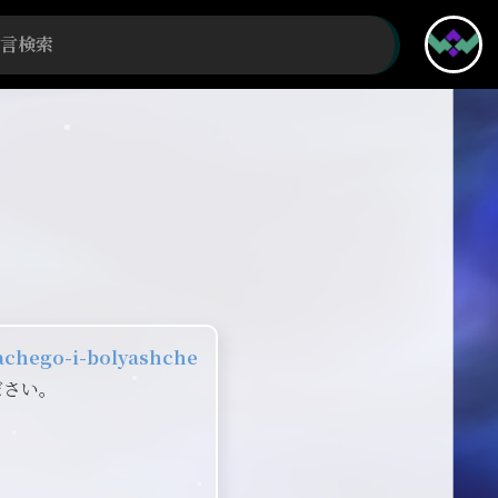
yachego-i-bolyashche
ださい。