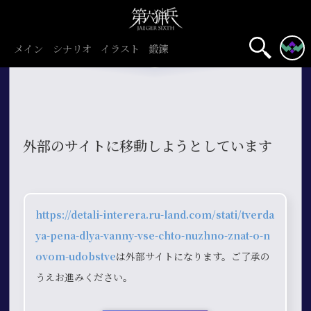
メイン
シナリオ
イラスト
鍛錬
外部のサイトに移動しようとしています
https://detali-interera.ru-land.com/stati/tverda
ya-pena-dlya-vanny-vse-chto-nuzhno-znat-o-n
ovom-udobstve
は外部サイトになります。ご了承の
うえお進みください。