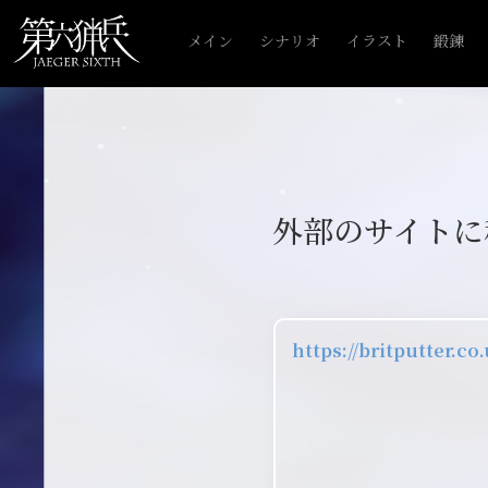
メイン
シナリオ
イラスト
鍛錬
外部のサイトに
https://britputter.co