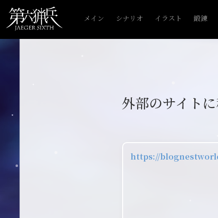
メイン
シナリオ
イラスト
鍛錬
外部のサイトに
https://blognestwor