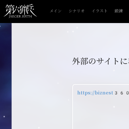
メイン
シナリオ
イラスト
鍛錬
外部のサイトに
https://biznest36