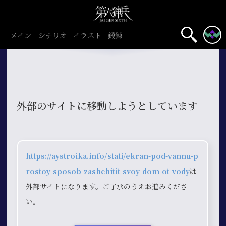
メイン
シナリオ
イラスト
鍛錬
外部のサイトに移動しようとしています
https://aystroika.info/stati/ekran-pod-vannu-p
rostoy-sposob-zashchitit-svoy-dom-ot-vody
は
外部サイトになります。ご了承のうえお進みくださ
い。