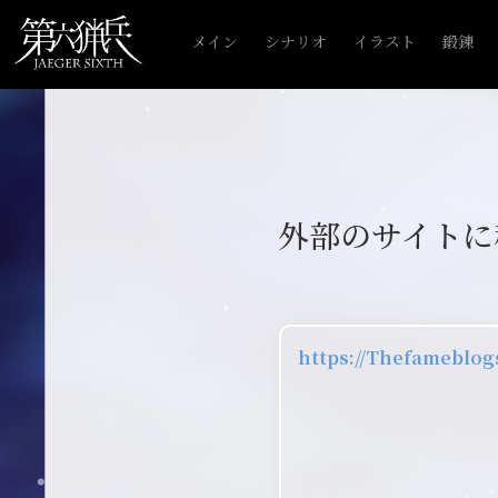
メイン
シナリオ
イラスト
鍛錬
外部のサイトに
https://Thefameblo