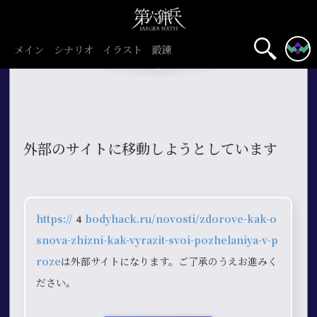
メイン
シナリオ
イラスト
鍛錬
外部のサイトに移動しようとしています
https://4bodyhack.ru/novosti/zdorove-kak-o
snova-zhizni-kak-vyrazit-svoi-pozhelaniya-v-p
roze
は外部サイトになります。ご了承のうえお進みく
ださい。