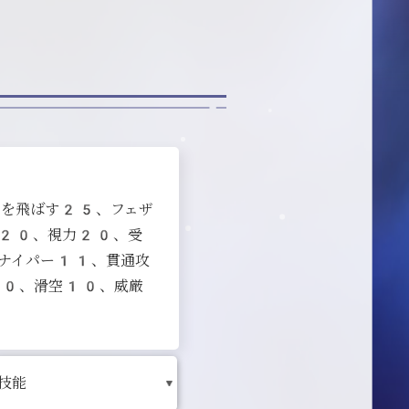
羽を飛ばす25、フェザ
視20、視力20、受
ナイパー11、貫通攻
10、滑空10、威厳