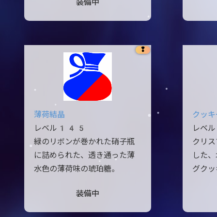
装備中
❢
薄荷結晶
クッキ
レベル145
レベ
緑のリボンが巻かれた硝子瓶
クリス
に詰められた、透き通った薄
した、
水色の薄荷味の琥珀糖。
グクッ
装備中