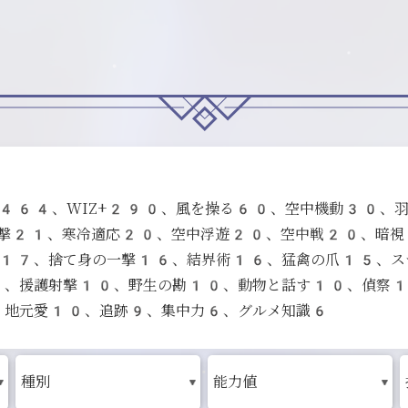
D+464、WIZ+290、風を操る60、空中機動30、
射撃21、寒冷適応20、空中浮遊20、空中戦20、暗
17、捨て身の一撃16、結界術16、猛禽の爪15、ス
0、援護射撃10、野生の勘10、動物と話す10、偵察
、地元愛10、追跡9、集中力6、グルメ知識6