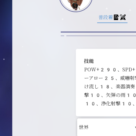
普段着
技能
POW+290、SP
ーアロー25、威嚇
け流し18、楽器演奏
撃10、矢弾の雨1
10、浄化射撃10