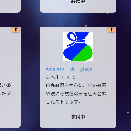
装備中
❢
❢
Amuleto di giada
レベル145
緑と茶
日高翡翠を中心に、他の翡翠
んだブ
や琥珀等数種の石を組み合わ
せたストラップ。
装備中