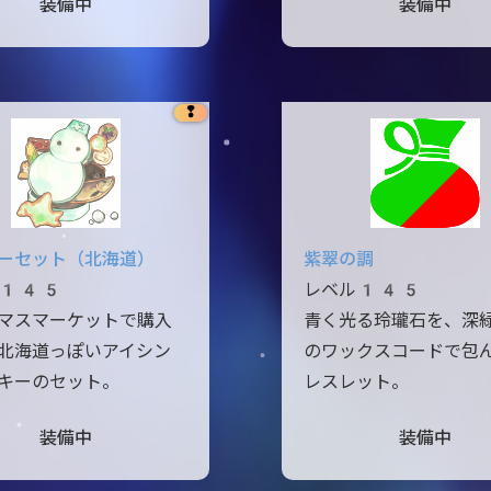
装備中
装備中
❢
ーセット（北海道）
紫翠の調
ル145
レベル145
マスマーケットで購入
青く光る玲瓏石を、深
北海道っぽいアイシン
のワックスコードで包
キーのセット。
レスレット。
装備中
装備中