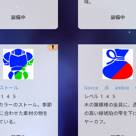
味。
装備中
装備中
❢
ストール
Gocce di ambra v
ル145
レベル145
カラーのストール。季節
木の葉模様の金具に、
に合わせた素材の物を
の高い緑琥珀の雫を下
ている。
ヤーカフ。