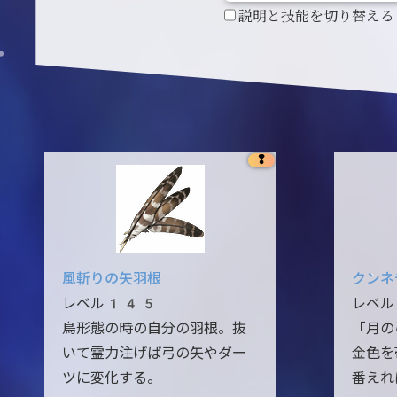
説明と技能を切り替える
❢
風斬りの矢羽根
クンネ
レベル145
レベ
鳥形態の時の自分の羽根。抜
「月の
いて霊力注げば弓の矢やダー
金色を
ツに変化する。
番えれ