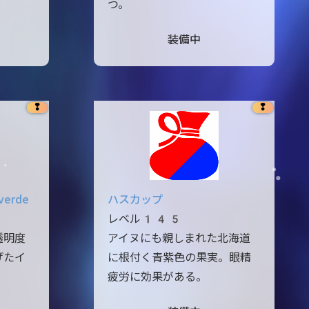
つ。
装備中
❢
❢
erde
ハスカップ
レベル145
透明度
アイヌにも親しまれた北海道
げたイ
に根付く青紫色の果実。眼精
疲労に効果がある。