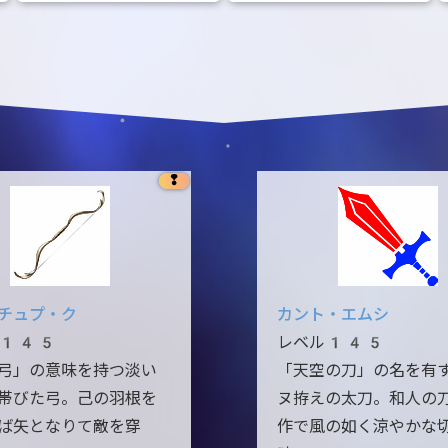
❢
チュプ・ク
カント・エムシ
ル145
レベル145
弓」の意味を持つ淡い
「天空の刀」の名を有
帯びた弓。己の羽根を
ヌ拵えの太刀。和人の
ば矢となりて敵を穿
作で風の如く涼やかな