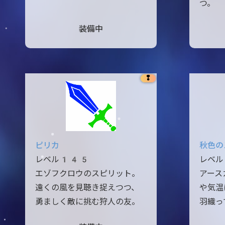
つ。
装備中
❢
ピリカ
秋色の
レベル145
レベ
エゾフクロウのスピリット。
アース
遠くの風を見聴き捉えつつ、
や気温
勇ましく敵に挑む狩人の友。
羽織っ