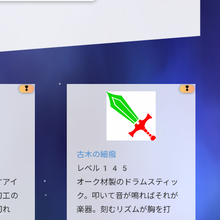
❢
❢
古木の細撥
レベル145
すアイ
オーク材製のドラムスティッ
刀工の
ク。叩いて音が鳴ればそれが
切れ
楽器。刻むリズムが胸を打