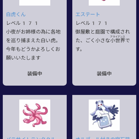
白虎くん
エステート
レベル171
レベル171
小夜がお姉様の為に各地
御屋敷と庭園で構成され
アライアンス
を巡り捕まえた白い虎。
た、ごく小さな小
世
界
で
今年もどうかよろしくお
す。
願いいたします
装備中
装備中