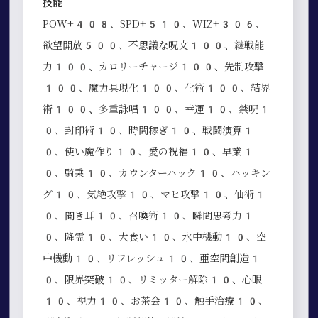
技能
POW+408、SPD+510、WIZ+306、
欲望開放500、不思議な呪文100、継戦能
力100、カロリーチャージ100、先制攻撃
100、魔力具現化100、化術100、結界
術100、多重詠唱100、幸運10、禁呪1
0、封印術10、時間稼ぎ10、戦闘演算1
0、使い魔作り10、愛の祝福10、早業1
0、騎乗10、カウンターハック10、ハッキン
グ10、気絶攻撃10、マヒ攻撃10、仙術1
0、聞き耳10、召喚術10、瞬間思考力1
0、降霊10、大食い10、水中機動10、空
中機動10、リフレッシュ10、亜空間創造1
0、限界突破10、リミッター解除10、心眼
10、視力10、お茶会10、触手治療10、