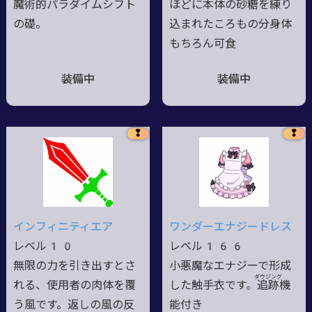
魔術的パラダイムシフト
ほどに本体の砂糖を練り
の礎。
込まれたころもの分身体
もちろん可食
装備中
装備中
❢
❢
インフィニティエア
ワンダーエナジードレス
レベル10
レベル166
無限の力を引き出すとさ
小悪魔なエナジーで形成
ダウジング
れる、使用者の肉体を覆
した触手衣です。追
跡
機
う風です。返しの風の反
能付き