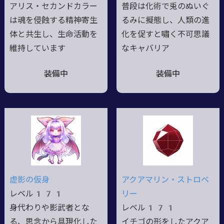
アリス・セカンドカラー
普段は化術で兎のぬいぐ
は魂を侵蝕する精神寄生
るみに擬態し、人類の進
体と共生し、生命活動を
化を促すと嘯く不可思議
維持しています
なキャバリア
装備中
装備中
虚影の仮身
アクアマリン・ストロベ
レベル171
リー
身代わりや影武者とな
レベル171
る、思念から具現化した
イチゴの形をしたアクア