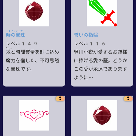
タイムオーブ
時の
宝珠
誓いの指輪
レベル149
レベル116
ソーン
棘
と時間質量を封じ込め
緑川小夜が愛するお姉様
魔力を宿した、不可思議
に捧げる愛の証。どうか
な宝珠です。
この愛が永遠であります
ように…
❢
❢