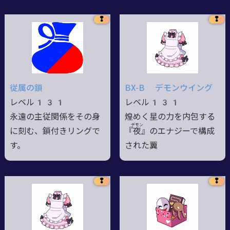
❢
❢
従属の鎖
BX-B デモンウイング
レベル131
レベル131
永遠の主従関係をその身
煌めく星の力を内包する
デモン
に刻む、鎖付きリングで
『
夜
』
のエナジーで構成
す。
された翼
❢
❢