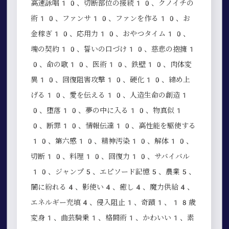
高速詠唱10、切断部位の接続10、クノイチの
術10、ファンサ10、ファンを作る10、お
金稼ぎ10、応用力10、おやつタイム10、
魂の契約10、誓いの口づけ10、慈悲の抱擁1
0、命の歌10、医術10、鉄壁10、肉体変
異10、回復阻害攻撃10、硬化10、締め上
げる10、愛を伝える10、人造生命の創造1
0、堕落10、夢の中に入る10、物真似1
0、断罪10、情報伝達10、高性能を駆使する
10、第六感10、精神汚染10、解体10、
切断10、料理10、回復力10、サバイバル
10、ジャンプ5、エピソード記憶5、農業5、
闇に紛れる4、影使い4、癒し4、魔力供給4、
エネルギー充填4、侵入阻止1、奇蹟1、18歳
変身1、曲芸騎乗1、格闘術1、かわいい1、素