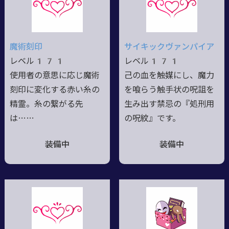
魔術刻印
サイキックヴァンパイア
レベル171
レベル171
使用者の意思に応じ魔術
己の血を触媒にし、魔力
刻印に変化する赤い糸の
を喰らう触手状の呪詛を
精霊。糸の繋がる先
生み出す禁忌の『処刑用
は……
の呪紋』です。
装備中
装備中