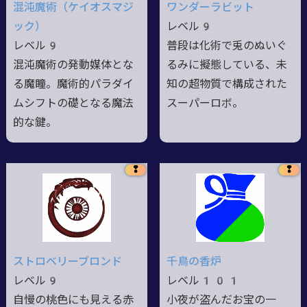
混沌魔術（ケイオスマジ
ワンダーラビット
ック）
レベル9
レベル9
普段は化術で兎のぬいぐ
混沌魔術の発動媒体とな
るみに擬態している、未
る魔瞳。魔術的パラダイ
知の超物質で構成された
ムシフトの礎となる魔法
スーパーロボ。
的な鍵。
❢
❢
ストロベリーブロンド
千鳥の香炉
レベル9
レベル101
自慢の桃色にも見える赤
小夜が盗んだお宝の一