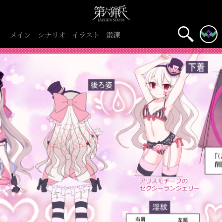
メイン
シナリオ
イラスト
鍛錬