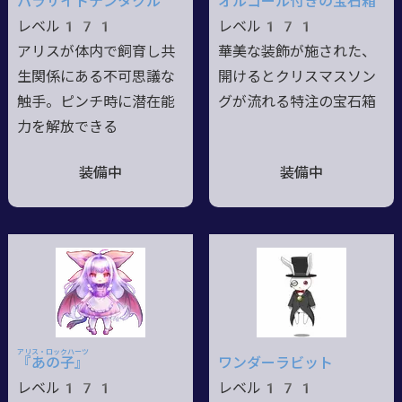
パラサイトテンタクル
オルゴール付きの宝石箱
レベル171
レベル171
アリスが体内で飼育し共
華美な装飾が施された、
生関係にある不可思議な
開けるとクリスマスソン
触手。ピンチ時に潜在能
グが流れる特注の宝石箱
力を解放できる
装備中
装備中
アリス・ロックハーツ
『あ
の
子』
ワンダーラビット
レベル171
レベル171