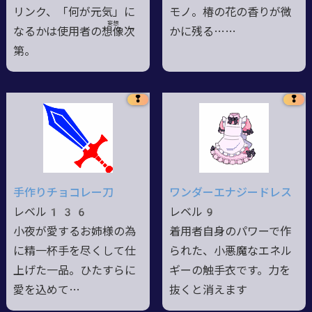
リンク、「何が元気」に
モノ。椿の花の香りが微
妄想
なるかは使用者の想
像
次
かに残る……
第。
❢
❢
手作りチョコレー刀
ワンダーエナジードレス
レベル136
レベル9
小夜が愛するお姉様の為
着用者自身のパワーで作
に精一杯手を尽くして仕
られた、小悪魔なエネル
上げた一品。ひたすらに
ギーの触手衣です。力を
愛を込めて…
抜くと消えます