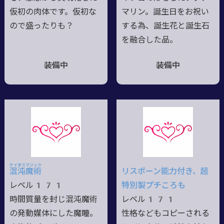
仮初の肉体です。仮初な
マリン。誕生日をお祝い
ので盛ったりも？
する為、誕生花と誕生石
を融合した品。
装備中
装備中
ケイオスマジック
混沌
魔術
リスポーン能力付き、超
レベル171
特別製プチころも
時間質量を封じ混沌魔術
レベル171
の発動媒体にした魔瞳。
性格などもコピーされる