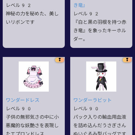
レベル92
き竜』
神秘の力を秘めた、美し
レベル92
いリボンです
『白と黒の羽根を持つ赤
き竜』を象ったキーホル
ダー。
❢
❢
ワンダードレス
ワンダーラビット
レベル90
レベル90
子供の無邪気さの中に小
パック入りの輸血用血液
悪魔的な妖艶さを表現し
を詰め込んだうさぎさん
たエプロンドレス
ぬいぐるみ型バッグです