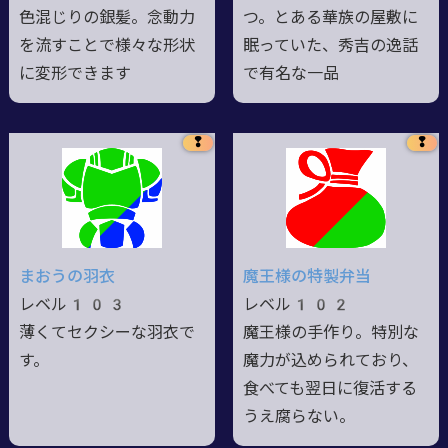
色混じりの銀髪。念動力
つ。とある華族の屋敷に
を流すことで様々な形状
眠っていた、秀吉の逸話
に変形できます
で有名な一品
❢
❢
まおうの羽衣
魔王様の特製弁当
レベル103
レベル102
薄くてセクシーな羽衣で
魔王様の手作り。特別な
す。
魔力が込められており、
食べても翌日に復活する
うえ腐らない。