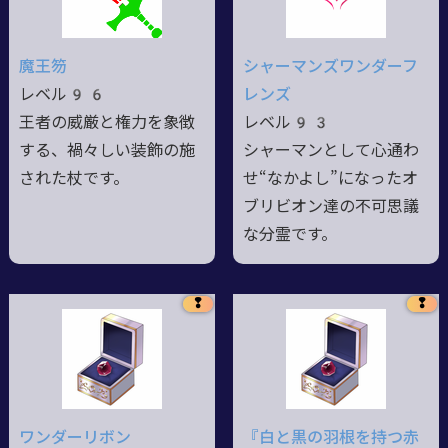
魔王笏
シャーマンズワンダーフ
レベル96
レンズ
王者の威厳と権力を象徴
レベル93
する、禍々しい装飾の施
シャーマンとして心通わ
された杖です。
せ“なかよし”になったオ
ブリビオン達の不可思議
な分霊です。
❢
❢
ワンダーリボン
『白と黒の羽根を持つ赤