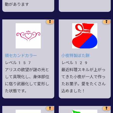
動があります
❢
❢
頭セカンドカラー
小夜特製ぼた餅
レベル157
レベル129
アリスの欲望が謎の光と
最近料理スキルが上がっ
して具現化し、身体部位
てきた小夜が一人で作っ
に宿り武器化して変形し
たお菓子。愛をたくさん
た状態です。
込めました！
❢
❢