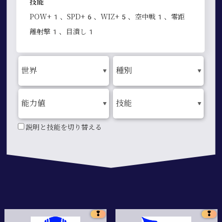
技能
POW+1、SPD+6、WIZ+5、空中戦1、零距
離射撃1、目潰し1
説明と技能を切り替える
❢
❢