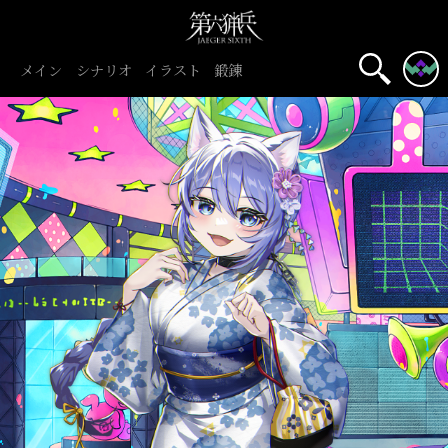
メイン
シナリオ
イラスト
鍛錬