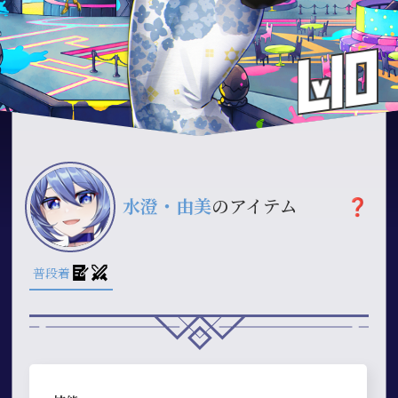
水澄・由美
のアイテム
❓
普段着