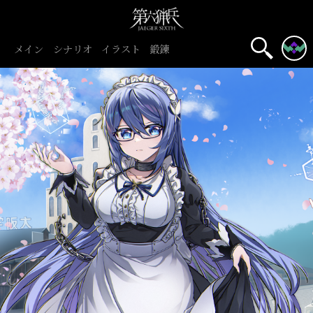
メイン
シナリオ
イラスト
鍛錬