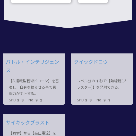
バトル・インテリジェン
クイックドロウ
ス
【AI搭載型戦術ドローン】を召
レベル分の1秒で【熱線銃(ブ
喚し、自身を操らせる事で戦
ラスター)】を発射できる。
闘力が向上する。
SPD33 No.92
SPD33 No.91
サイキックブラスト
【両掌】から【高圧電流】を