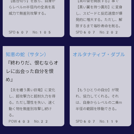
【居合切り】を放ち、自身か
【真の姿を開放する】事で
らレベルm半径内の全員を高
【黒い翼を持つ異形】に変身
威力で無差別攻撃する。
し、スピードと反応速度が爆
発的に増大する。ただし、解
除するまで毎秒寿命を削る。
SPD607 No.105
SPD607 No.202
知恵の蛇（サタン）
オルタナティブ・ダブル
『終わりだ、恨むならオ
レに出会った自分を恨
め』
【炎を纏う黒い巨竜】に変化
【もうひとりの自分】が現
し、超攻撃力と超耐久力を得
れ、協力してくれる。それ
る。ただし理性を失い、速く
は、自身からレベルの二乗m
動く物を無差別攻撃し続け
半径の範囲を移動できる。
る。
POW403 No.22
SPD607 No.119