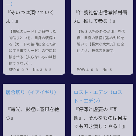
ー）
『そいつは頂いていく
『仁義礼智忠信孝悌――村雨
よ！』
丸、推して参る！』
【白紙のカード】が命中した
【第3人格以外の封印】を代
物品ひとつを、自身の装備す
償に自身の装備武器の封印を
る【カードの絵柄に変えて封
解いて【長大な大太刀】に変
印する事でカード】の中に転
化させ、殺傷力を増す。
移させる（入らないものは転
移できない）。
SPD607 No.382
POW403 No.5
居合切り（イアイギリ）
ロスト・エデン（ロス
ト・エデン）
『電光、影裡に春風を絶
『停滞と虚妄の『楽
つ』
園』、そんなものは何度
でも叩き潰してやる！』