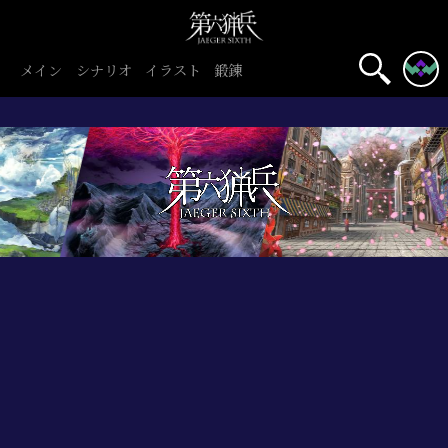
メイン
シナリオ
イラスト
鍛錬
名前表示