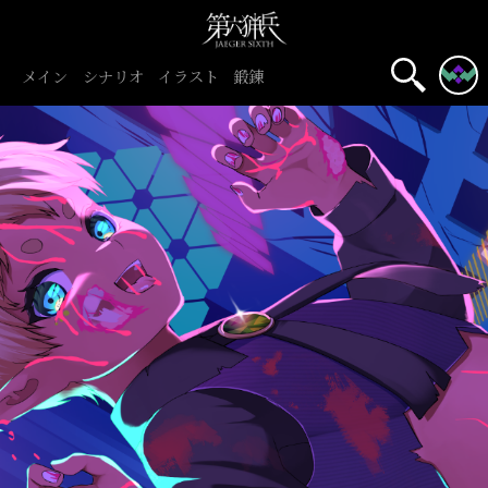
メイン
シナリオ
イラスト
鍛錬
名前表示