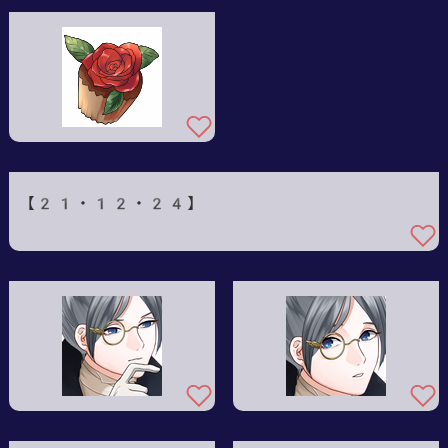
【21・12・24】