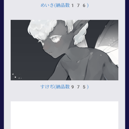
めいさ
(納品数176)
すけぢ
(納品数975)