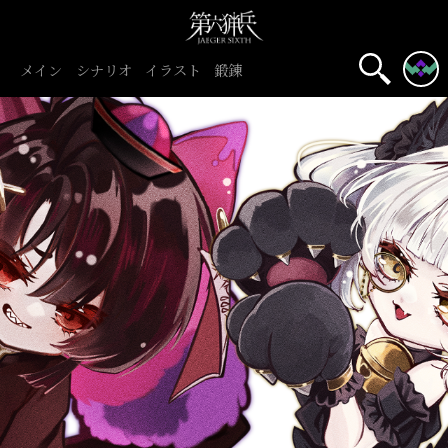
メイン
シナリオ
イラスト
鍛錬
名前表示