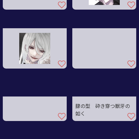
肆の型 砕き穿つ獣牙の
如く