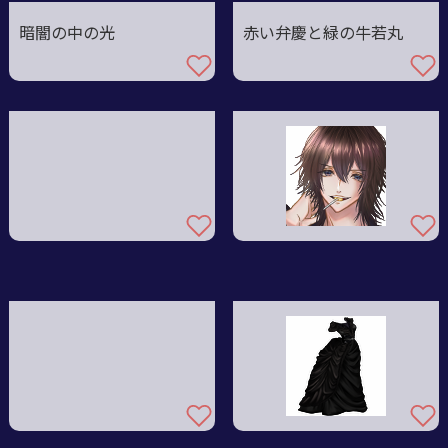
暗闇の中の光
赤い弁慶と緑の牛若丸