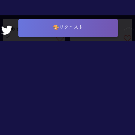
🎨リクエスト
とあるRB団のバレンタイ
ン
共に、聖この夜を
温かな聖夜、共に夜空を