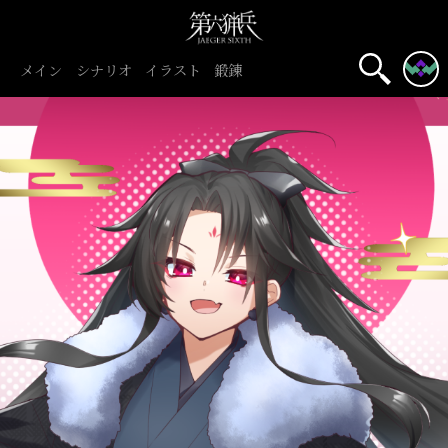
メイン
シナリオ
イラスト
鍛錬
名前表示