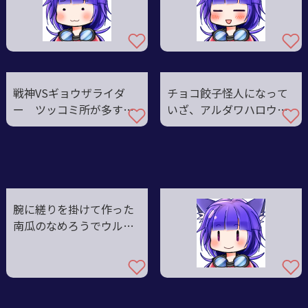
戦神VSギョウザライダ
チョコ餃子怪人になって
ー ツッコミ所が多すぎ
いざ、アルダワハロウィ
て晩秋
ンへ
腕に縒りを掛けて作った
南瓜のなめろうでウルシ
巨大化