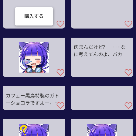
購入する
肉まんだけど? ……な
に考えてんのよ、バカ
カフェー黒鳥特製のガト
ーショコラですよー。え
へへ