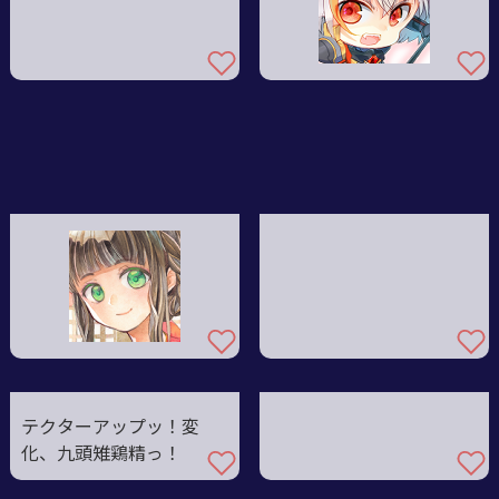
テクターアップッ！変
化、九頭雉鶏精っ！