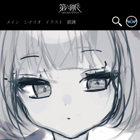
メイン
シナリオ
イラスト
鍛錬
名前表示