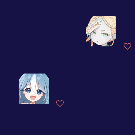
オレの女(モン)だぜ、No thank you！