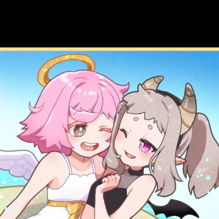
メイン
シナリオ
イラスト
鍛錬
名前表示