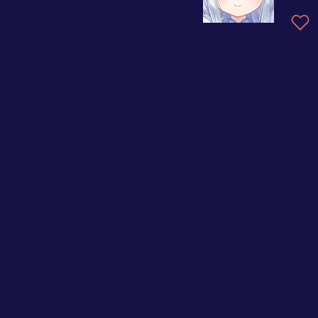
大好きなみんなへ「華」
チョコってもデザートだ
のバレンタイン！
けじゃないぜ？飯にしよ
うぜ
ねこのてをどうぞ、に
ゃ！
恐怖の洋館①～モミの木を探して遭難した先に～