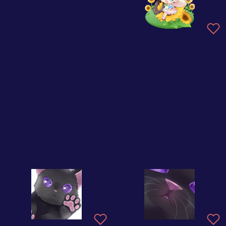
時蜘蛛の峡谷にて
春色の幸せ