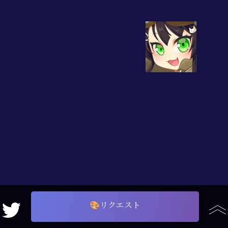
敗因は耳栓の準備不足！？ 前門の藍、後門の朔！
古よりの災厄の獣を此処
へ
🎨リクエスト