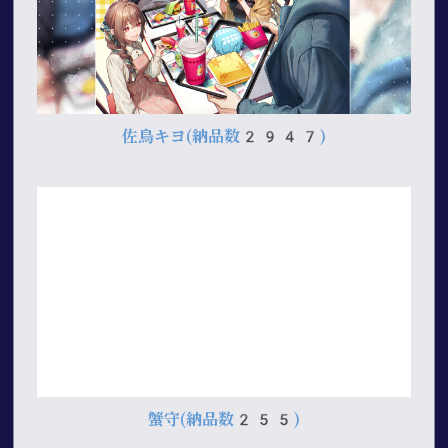
佐鳥キヨ
(納品数2947)
蟹守
(納品数255)