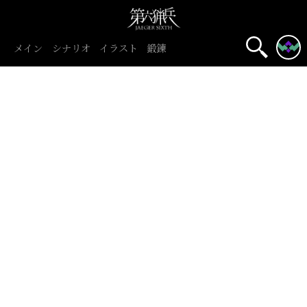
メイン
シナリオ
イラスト
鍛錬
名前表示