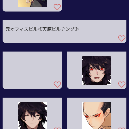
元オフィスビル≪天原ビルヂング≫