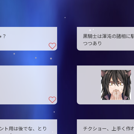
み？
黒騎士は渾沌の諸相に
つつあり
ント用は後でな、とり
チクショー、上手く作