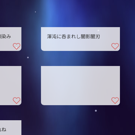
馴染み
渾沌に呑まれし闇影闇刃
れね