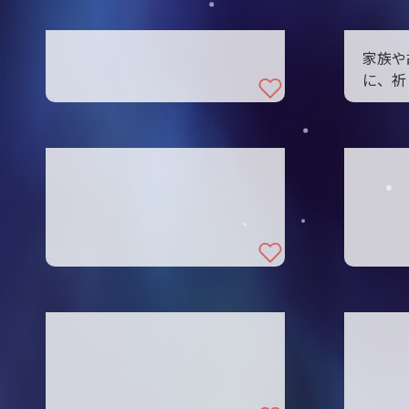
家族や
に、祈