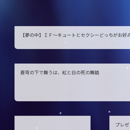
【夢の中】ＩＦ～キュートとセクシーどっちがお好
蒼穹の下で舞うは、紅と白の死の舞踏
プレゼ