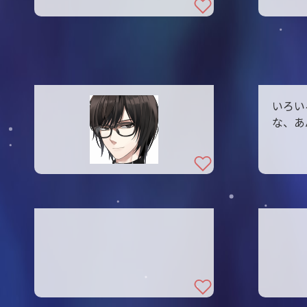
いろい
な、あ