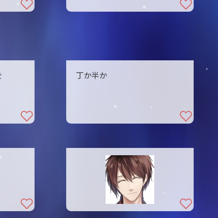
を
丁か半か