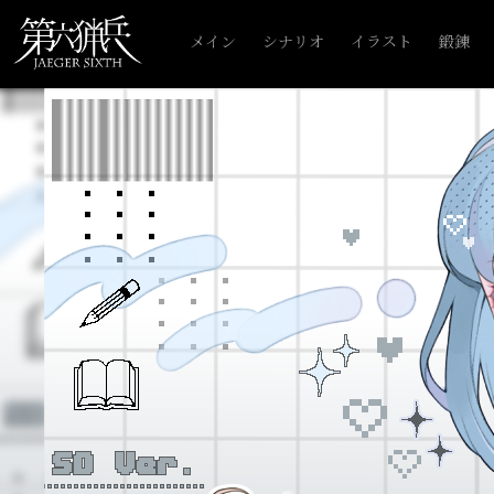
メイン
シナリオ
イラスト
鍛錬