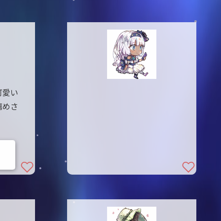
可愛い
薦めさ
。