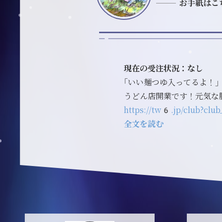
お手紙はこ
現在の受注状況：なし
｢いい麺つゆ入ってるよ！｣
うどん店開業です！元気な
https://tw6.jp/club?
全文を読む