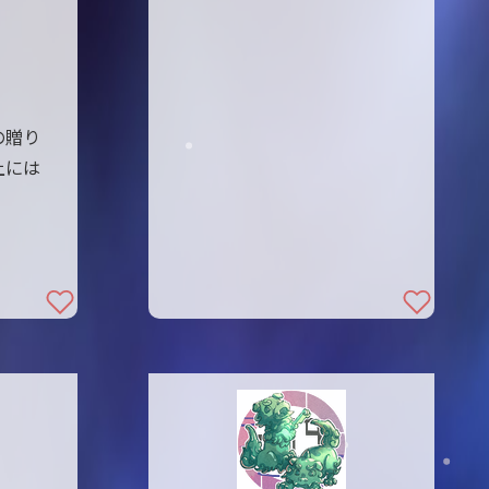
の贈り
上には
。