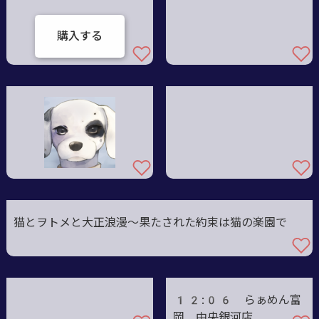
購入する
猫とヲトメと大正浪漫～果たされた約束は猫の楽園で
12:06 らぁめん富
岡 中央銀河店