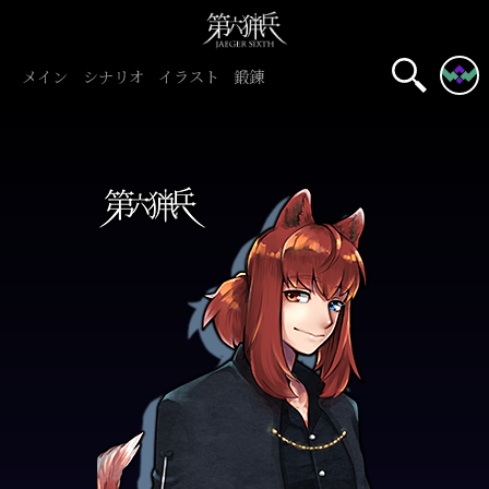
メイン
シナリオ
イラスト
鍛錬
名前表示