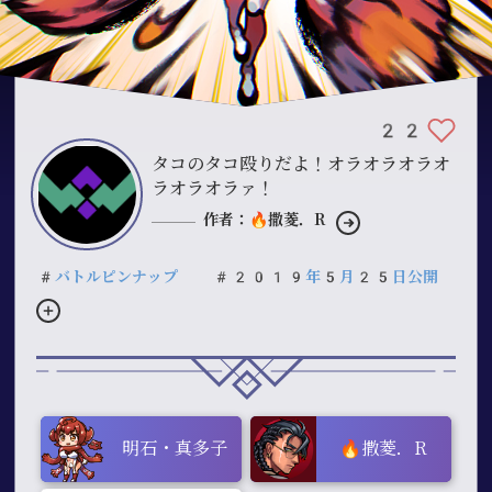
22
タコのタコ殴りだよ！オラオラオラオ
ラオラオラァ！
作者：🔥撒菱．R
#バトルピンナップ
#2019年5月25日公開
明石・真多子
🔥撒菱．R