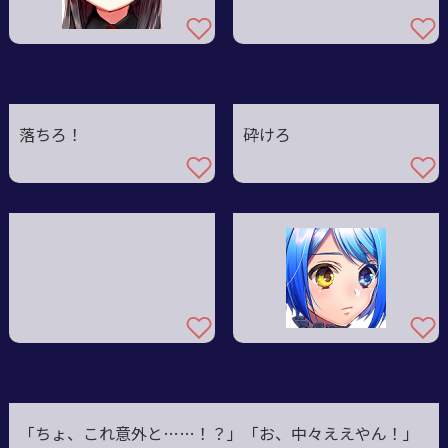
落ちろ！
砕けろ
「ちょ、これ意外と
……！？」「
お、中々ええやん！」