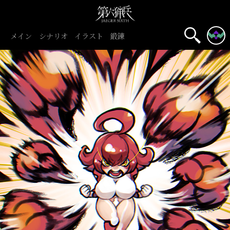
メイン
シナリオ
イラスト
鍛錬
名前表示