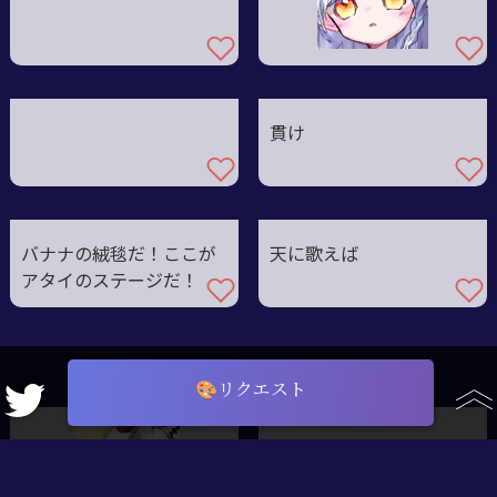
貫け
バナナの絨毯だ！ここが
天に歌えば
アタイのステージだ！
🎨リクエスト