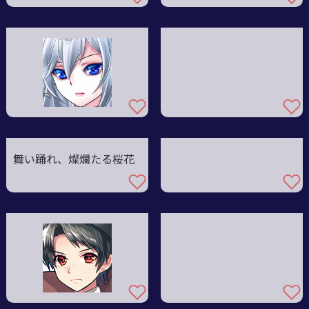
舞い踊れ、燦爛たる桜花