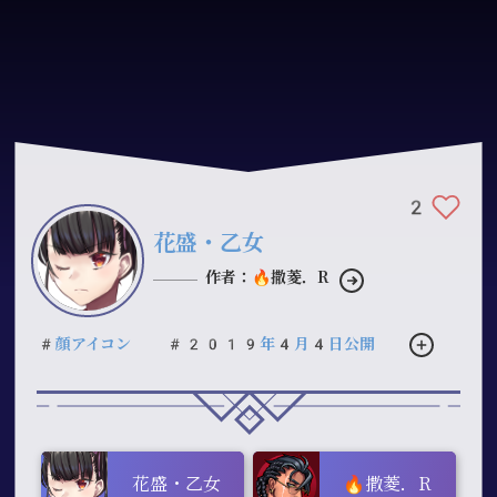
2
花盛・乙女
作者：🔥撒菱．R
#顔アイコン
#2019年4月4日公開
花盛・乙女
🔥撒菱．R