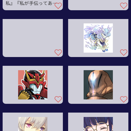
私』『私が手伝ってあげ
るわ！