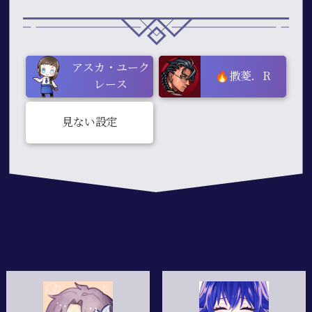
アスカ・ユーク
🔥撒菱．R
レース
見ない設定