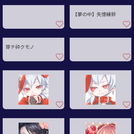
【夢の中】失憶縁鈴
穿チ砕クモノ