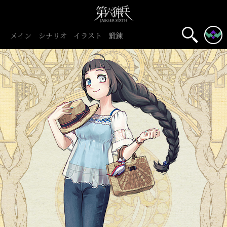
メイン
シナリオ
イラスト
鍛錬
名前表示