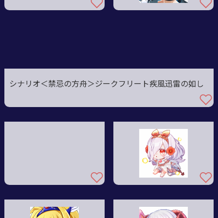
シナリオ＜禁忌の方舟＞ジークフリート疾風迅雷の如し