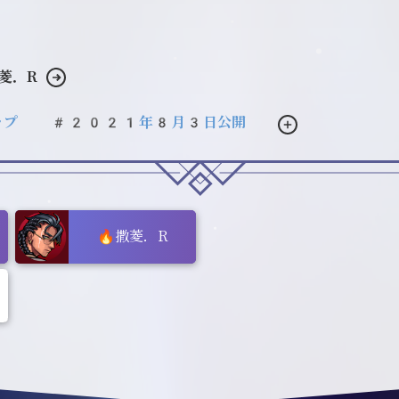
菱．R
ップ
#2021年8月3日公開
🔥撒菱．R