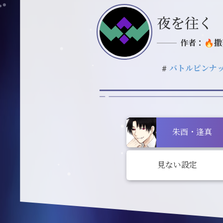
夜を往く
作者：🔥撒
#バトルピンナ
朱酉・逢真
見ない設定