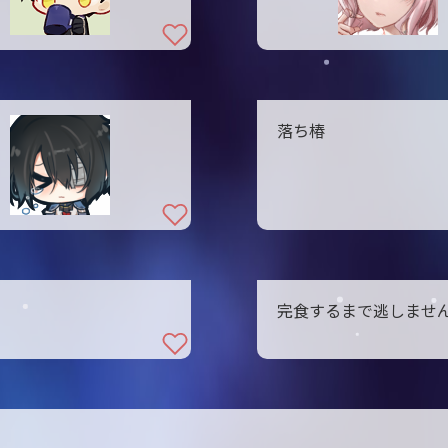
落ち椿
完食するまで逃しませ