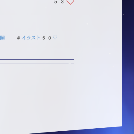
53
開
#イラスト50♡