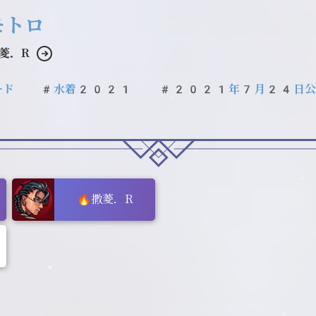
モトロ
菱．R
ード
#水着2021
#2021年7月24日公
🔥撒菱．R