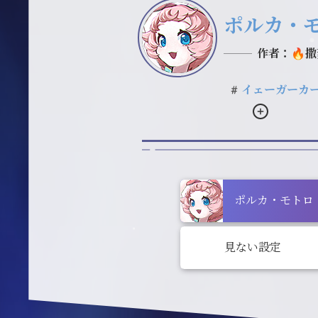
ポルカ・
作者：🔥撒
#イェーガーカ
ポルカ・モトロ
見ない設定