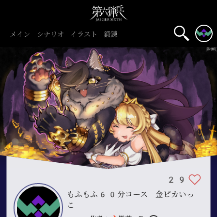
メイン
シナリオ
イラスト
鍛錬
名前表示
29
もふもふ60分コース 金ピカいっ
こ