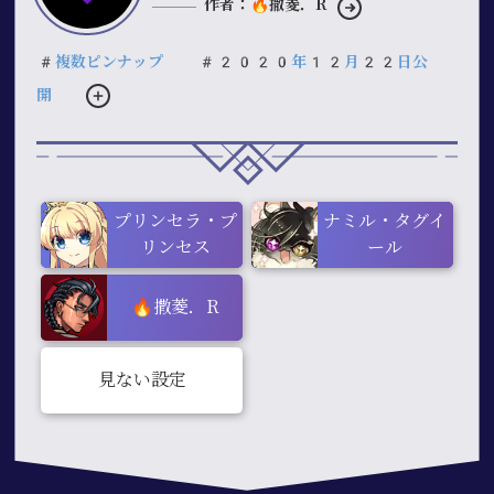
作者：🔥撒菱．R
#複数ピンナップ
#2020年12月22日公
開
プリンセラ・プ
ナミル・タグイ
リンセス
ール
🔥撒菱．R
見ない設定