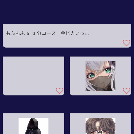
もふもふ60分コース 金ピカいっこ