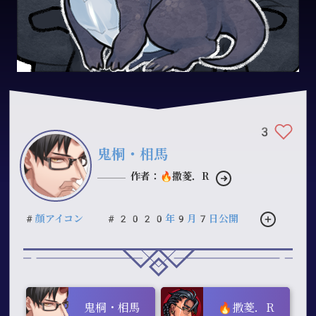
3
鬼桐・相馬
作者：🔥撒菱．R
#顔アイコン
#2020年9月7日公開
鬼桐・相馬
🔥撒菱．R