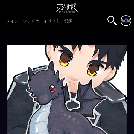
メイン
シナリオ
イラスト
鍛錬
名前表示