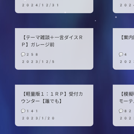
2024/12/31
202
【テーマ雑談＋一言ダイスＲ
【案内
Ｐ】ガレージ前
💬258
💬4
2023/12/5
202
【軽量版１：１ＲＰ】受付カ
【模擬
ウンター【誰でも】
モーテ
💬141
💬82
2023/1/20
202