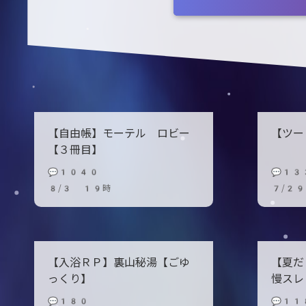
【自由帳】モーテル ロビー
【ツー
【３冊目】
💬1040
💬13
8/3 19時
7/2
【入浴ＲＰ】裏山秘湯【ごゆ
【夏だ
っくり】
慢スレ
💬180
💬11