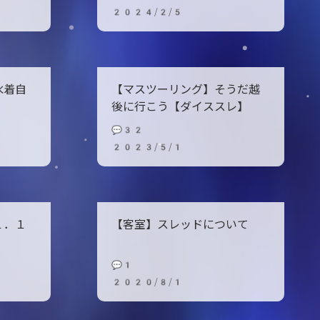
2024/2/5
水着自
【マスツーリング】そうだ越
後に行こう【ダイススレ】
💬32
2023/5/1
１．１
【客室】スレッドについて
💬1
2020/8/1