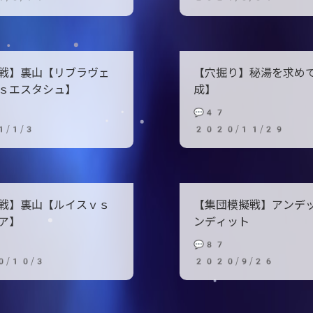
戦】裏山【リブラヴェ
【穴掘り】秘湯を求め
ｓエスタシュ】
成】
💬47
/1/3
2020/11/29
戦】裏山【ルイスｖｓ
【集団模擬戦】アンデ
ア】
ンディット
💬87
0/10/3
2020/9/26