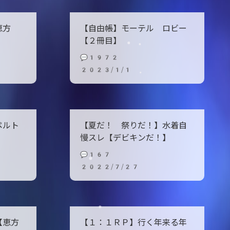
恵方
【自由帳】モーテル ロビー
【２冊目】
💬1972
2023/1/1
ペルト
【夏だ！ 祭りだ！】水着自
慢スレ【デビキンだ！】
💬167
2022/7/27
【恵方
【１：１ＲＰ】行く年来る年