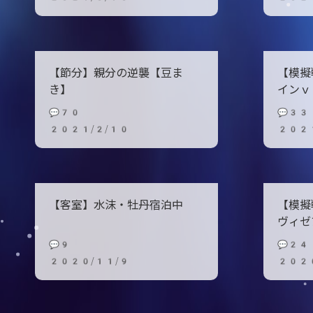
【節分】親分の逆襲【豆ま
【模擬
き】
インｖ
💬70
💬33
2021/2/10
2021
【客室】水沫・牡丹宿泊中
【模擬
ヴィゼ
💬9
💬24
2020/11/9
202