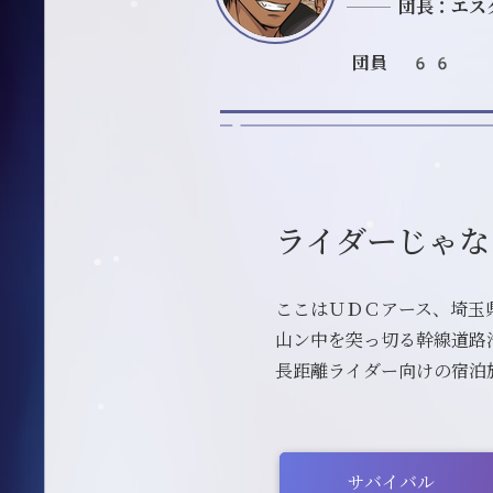
団長：エス
団員 66
ライダーじゃなく
ここはＵＤＣアース、埼玉
山ン中を突っ切る幹線道路
長距離ライダー向けの宿泊
サバイバル