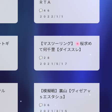
ＲＴＡ
💬46
2022/1/1
ートギ
【マスツーリング】🌸桜求め
て何千里【ダイススレ】
💬28
2021/5/17
ーテル
【模擬戦】裏山【ヴィゼアｖ
ｓエスタシュ】
💬36
2021/3/15