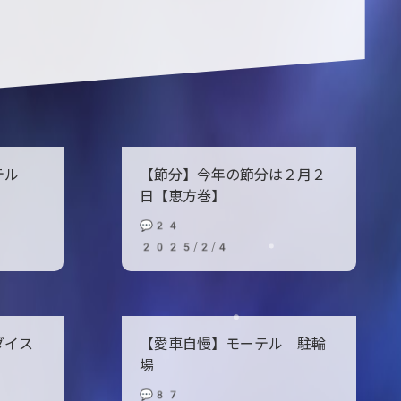
ーテル
【節分】今年の節分は２月２
日【恵方巻】
💬24
2025/2/4
ダイス
【愛車自慢】モーテル 駐輪
場
💬87