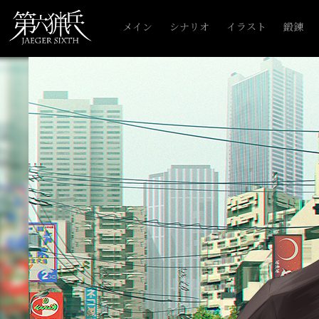
メイン
シナリオ
イラスト
鍛錬