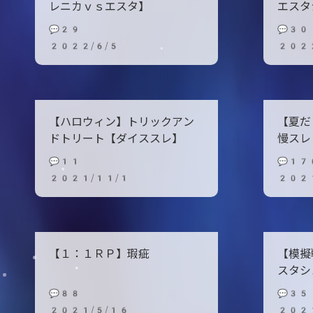
レニカｖｓエスタ】
エスタ
💬29
💬30
2022/6/5
202
【ハロウィン】トリックアン
【夏だ
ドトリート【ダイススレ】
慢スレ
💬11
💬17
2021/11/1
202
【１：１ＲＰ】瑕疵
【模擬
スタシ
💬88
💬35
2021/5/16
202