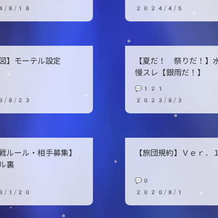
4/8/18
2024/4/5
図】モーテル設定
【夏だ！ 祭りだ！】
慢スレ【銀雨だ！】
💬121
3/8/23
2023/8/3
戦ルール・相手募集】
【旅団規約】Ｖｅｒ．
ル裏
💬0
3/1/20
2020/8/1