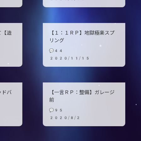
て【造
【１：１ＲＰ】地獄極楽スプ
リング
💬44
2020/11/15
ッドバ
【一言ＲＰ：整備】ガレージ
前
💬95
2020/8/2