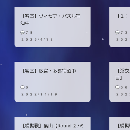
【客室】ヴィゼア・パズル宿
【１：
泊中
💬78
💬73
2025/4/13
202
【客室】数宮・多喜宿泊中
【浴衣
目】
💬0
💬50
2022/11/19
202
【模擬戦】裏山【Round2/ミ
【模擬