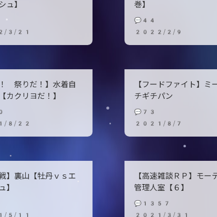
シュ】
巻】
💬44
2/3/21
2022/2/9
！ 祭りだ！】水着自
【フードファイト】ミ
【カクリヨだ！】
チギチパン
0
💬73
1/8/22
2021/8/7
戦】裏山【牡丹ｖｓエ
【高速雑談ＲＰ】モ
ュ】
管理人室【６】
💬1357
1/5/11
2021/3/31