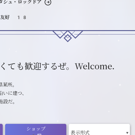
タシュ・ロックドア
友好 18
ても歓迎するぜ。Welcome.
県某所。
沿いに建つ、
施設だ。
ショップ