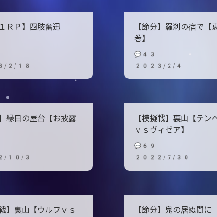
１ＲＰ】四肢奮迅
【節分】羅刹の宿で【
巻】
💬43
3/2/18
2023/2/4
】縁日の屋台【お披露
【模擬戦】裏山【テン
ｖｓヴィゼア】
💬69
2/10/3
2022/7/30
戦】裏山【ウルフｖｓ
【節分】鬼の居ぬ間に