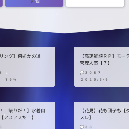
9個
リング】何処かの道
【高速雑談ＲＰ】モ
管理人室【７】
3
💬2087
9 19時
2025/3/9
！ 祭りだ！】水着自
【花見】花も団子も【
【アスアスだ！】
スレ】
8
💬38