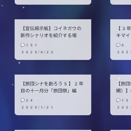
【宣伝掲示板】コイネガウの
【3年
新作シナリオを紹介する場
キマイ
💬151
💬6
2025/4/22
202
【旅団シナを創ろう5】2年
【旅団
目の十一月分「旅団祭」編
網）】
💬24
💬15
2025/1/21
202