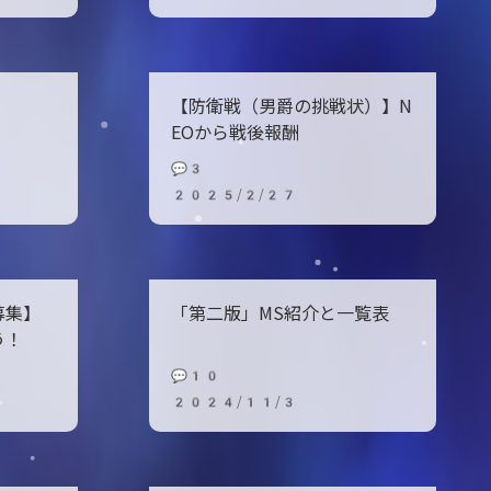
【防衛戦（男爵の挑戦状）】N
EOから戦後報酬
💬3
2025/2/27
募集】
「第二版」MS紹介と一覧表
う！
💬10
2024/11/3