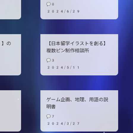
💬0
2024/6/29
）】の
【日本留学イラストを創る】
複数ピン制作相談所
💬3
2024/5/11
ゲーム企画、地理、用語の説
明書
💬7
2024/3/27