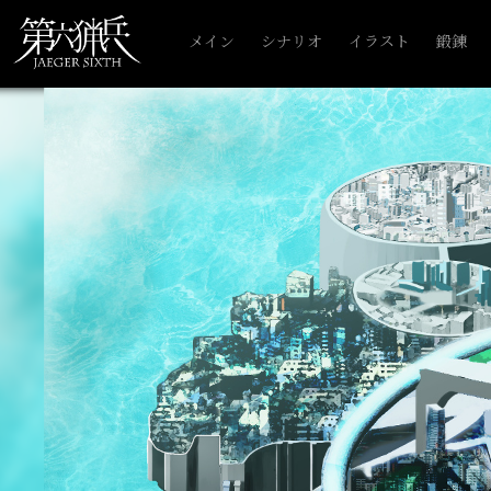
メイン
シナリオ
イラスト
鍛錬