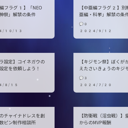
O編フラグ1】「NEO
【中亜編フラグ2】別
神祭」解禁の条件
亜編・科挙」解禁の条
💬0
4/10/13
2024/9/12
ラ設定】コイネガウの
【キジモン祭】ぼくが
設定を依頼しよう！
えたさいきょうのキジ
💬3
4/8/15
2024/7/20
のチャイナドレスを創
【防衛戦（淫虫戦）】
数ピン制作相談所
からのMVP報酬