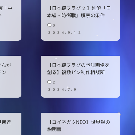
解「中
【日本編フラグ2】別解「日
件
本編・防衛戦」解禁の条件
💬0
2024/9/12
かんが
【日本編フラグの予測画像を
モン
創る】複数ピン制作相談所
💬2
2024/7/9
皇帝達
【コイネガウNEO】世界観の
説明書