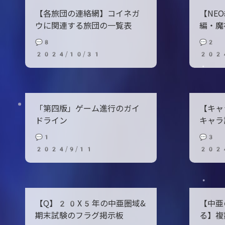
【各旅団の連絡網】コイネガ
【NE
ウに関連する旅団の一覧表
編・魔
💬8
💬2
2024/10/31
202
「第四版」ゲーム進行のガイ
【キャ
ドライン
キャラ
💬1
💬3
2024/9/11
202
【Q】20X5年の中亜圏域&
【中亜
期末試験のフラグ掲示板
る】複