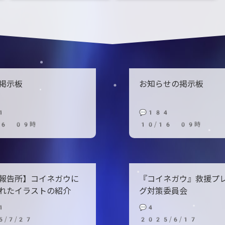
掲示板
お知らせの掲示板
1
💬184
16 09時
10/16 09時
報告所】コイネガウに
『コイネガウ』救援プ
れたイラストの紹介
グ対策委員会
1
💬4
5/7/27
2025/6/17