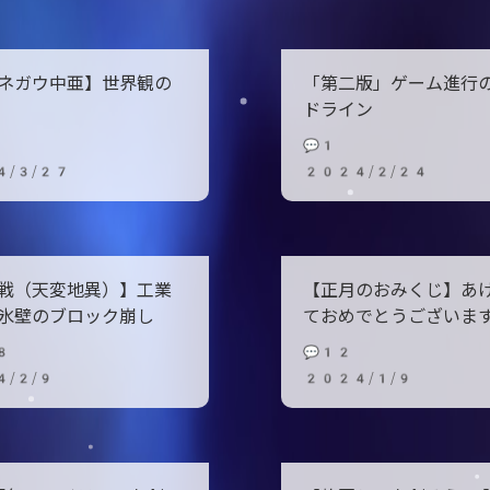
ネガウ中亜】世界観の
「第二版」ゲーム進行
ドライン
💬1
4/3/27
2024/2/24
戦（天変地異）】工業
【正月のおみくじ】あ
氷壁のブロック崩し
ておめでとうございま
8
💬12
/2/9
2024/1/9