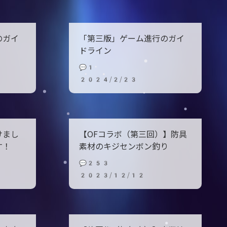
のガイ
「第三版」ゲーム進行のガイ
ドライン
💬1
2024/2/23
けまし
【OFコラボ（第三回）】防具
す！
素材のキジセンボン釣り
💬253
2023/12/12