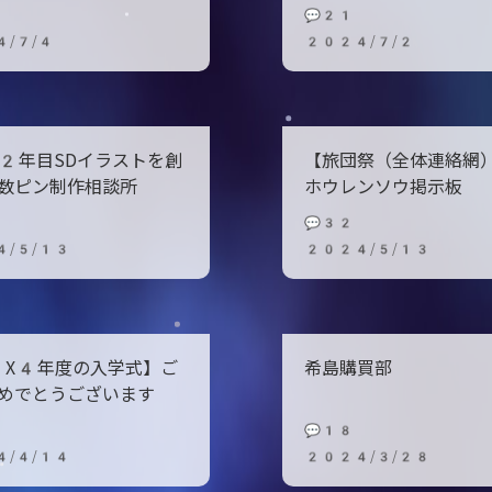
💬21
/7/4
2024/7/2
2年目SDイラストを創
【旅団祭（全体連絡網
数ピン制作相談所
ホウレンソウ掲示板
💬32
4/5/13
2024/5/13
X4年度の入学式】ご
希島購買部
めでとうございます
💬18
4/4/14
2024/3/28