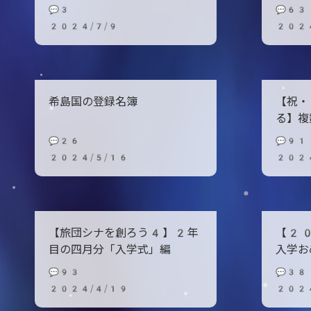
💬3
💬63
2024/7/9
2024
希島国の登録名簿
【祝・
る】複
💬26
💬91
2024/5/16
202
【旅団シナを創ろう4】2年
【20
目の四月分「入学式」編
入学お
💬93
💬38
2024/4/19
202