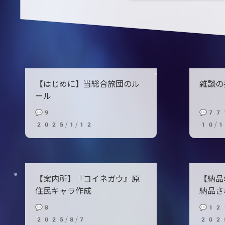
【はじめに】当総合旅団のル
雑談の
ール
💬9
💬77
2025/1/12
10/
【案内所】『コイネガウ』原
【納品
住民キャラ作成
納品さ
💬8
💬12
2025/8/7
202