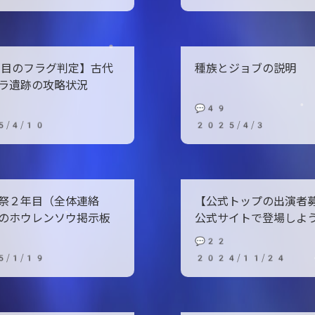
目のフラグ判定】古代
種族とジョブの説明
ラ遺跡の攻略状況
💬49
5/4/10
2025/4/3
祭２年目（全体連絡
【公式トップの出演者
のホウレンソウ掲示板
公式サイトで登場しよ
💬22
5/1/19
2024/11/24