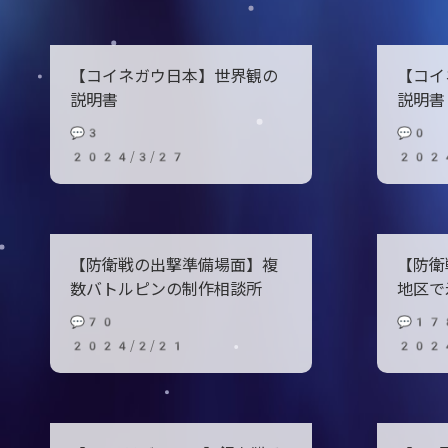
【コイネガウ日本】世界観の
【コイ
説明書
説明書
💬3
💬0
2024/3/27
202
【防衛戦の出撃準備場面】複
【防衛
数バトルピンの制作相談所
地区で
💬70
💬17
2024/2/21
2024