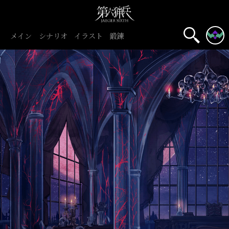
メイン
シナリオ
イラスト
鍛錬
初心者旅団
団員募集中