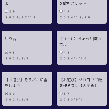
よ
を飲むスレッド
💬29
💬49
2024/12/11
2024/12/10
独り言
【1:1】ちょっと聞い
てよ
💬98
💬43
2024/8/3
2024/4/10
【お遊び】そうだ、除霊
【お遊び】ゾロ目でご飯
をしよう
を作るスレ【大至急】
💬80
💬87
2024/1/5
2023/9/1