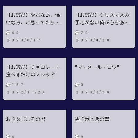
【お遊び】やだなぁ、怖
【お遊び】クリスマスの
いなぁ、と思ってたらさ
予定がない俺が心を癒す
ぁ…
スレ
💬44
💬70
2023/6/17
2023/4/20
【お遊び】チョコレート
"マ・メール・ロワ"
食べるだけのスレッド
💬157
💬0
2022/11/24
2023/3/28
おさなごころの君
黒き獣と悪の華
💬4
💬9