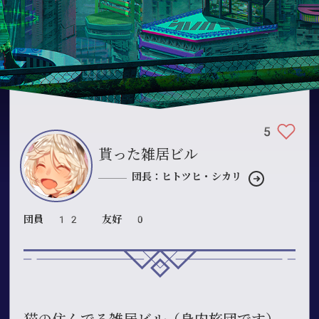
5
貰った雑居ビル
団長：ヒトツヒ・シカリ
団員 12
友好 0