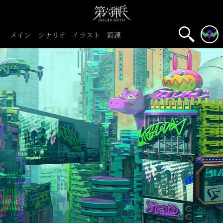
メイン
シナリオ
イラスト
鍛錬
初心者旅団
団員募集中