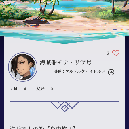
2
海賊船モナ・リザ号
団長：アルデルク・イドルド
団員 4
友好 0