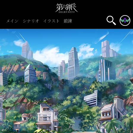
メイン
シナリオ
イラスト
鍛錬
初心者旅団
団員募集中