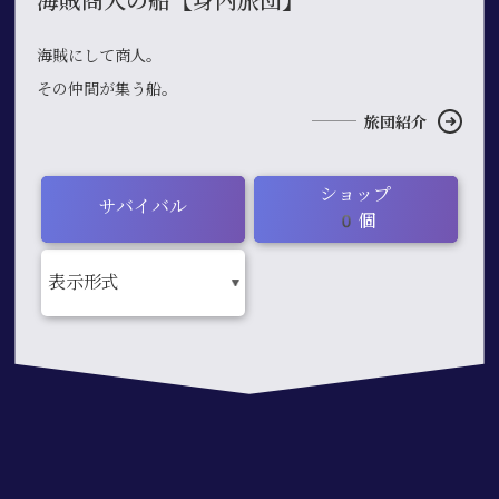
海賊商人の船【身内旅団】
海賊にして商人。
その仲間が集う船。
旅団紹介
ショップ
サバイバル
0個