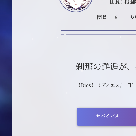
団長：枢囹
団員 6
友
刹那の邂逅が、
【Dies】（ディエス/一日
サバイバル