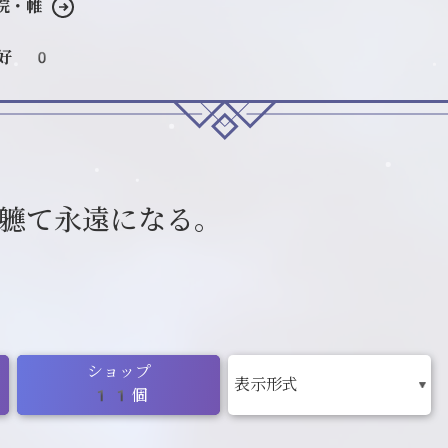
院・帷
好 0
軈て永遠になる。
）
ショップ
11個