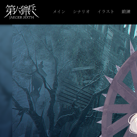
メイン
シナリオ
イラスト
鍛錬