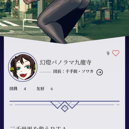
9
幻燈パノラマ九龍寺
団長：千手院・ソワカ
団員 4
友好 6