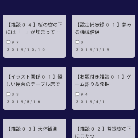
【雑談04】桜の樹の下
【設定備忘録01】夢み
には「 」が埋まってい
る機械僧侶
る！
💬97
💬0
2019/10/10
2019/1/19
【イラスト関係01】怪
【お題付き雑談01】ゲ
しい屋台のテーブル席で
ーム語り＆発掘
💬33
💬94
2019/5/16
2019/4/1
【雑談03】天体観測
【雑談02】菩提樹の下
にこたつ