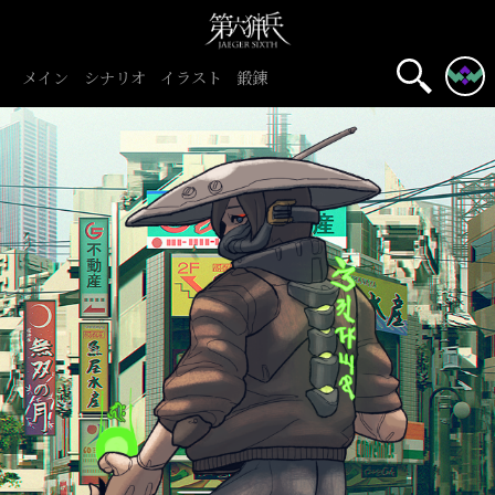
メイン
シナリオ
イラスト
鍛錬
初心者旅団
団員募集中