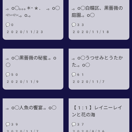
.。o○｡｡｡＊･*. .。o○
.。o○白蝶区、黒薔薇の
𓆟𓆟.。o.。
庭園.。o○
💬0
💬33
2020/11/23
2020/11/18
.。o○黒薔薇の秘蜜.。o
.。o○うつせみとうたか
○
た.。o○
💬50
💬61
2020/11/9
2020/11/7
.。o○人魚の饗宴.。o○
【1:1】レイニーレイ
ンと花の海
💬39
💬37
2020/11/7
2020/8/26