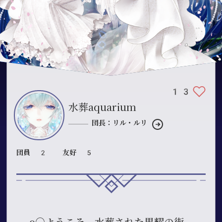
13
水葬aquarium
団長：リル・ルリ
団員 2
友好 5