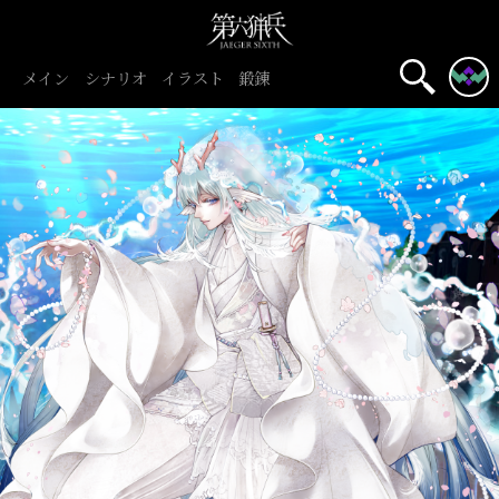
メイン
シナリオ
イラスト
鍛錬
初心者旅団
団員募集中