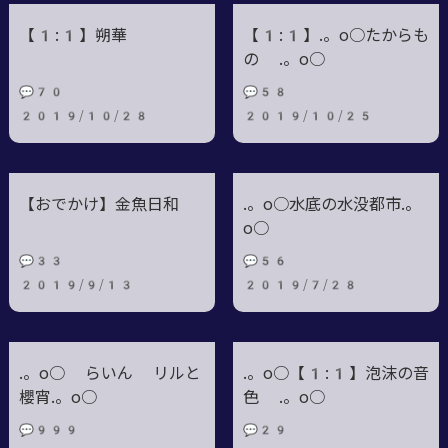
【1:1】朔華
【1:1】.。o○たからも
の .。o○
💬70
💬58
2019/10/28
2019/10/25
【おでかけ】金魚日和
.。o○水底の水没都市.。
o○
💬33
💬56
2019/9/13
2019/7/28
.。o○ らいん リルと
.。o○【1:1】泡沫の音
櫻宵.。o○
色 .。o○
💬999
💬29