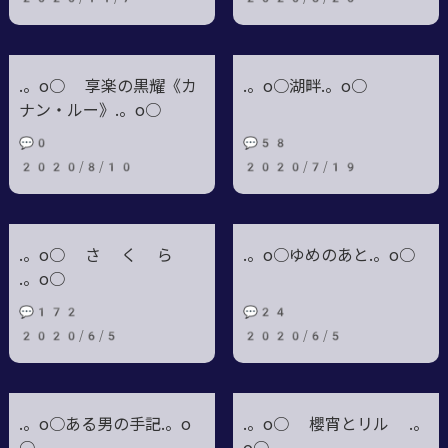
.。o○ 享楽の黒耀《カ
.。o○湖畔.。o○
ナン・ルー》.。o○
💬0
💬58
2020/8/10
2020/7/19
.。o○ さ く ら
.。o○ゆめのあと.。o○
.。o○
💬172
💬24
2020/6/5
2020/6/5
.。o○ある男の手記.。o
.。o○ 櫻宵とリル .。