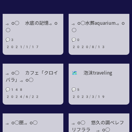
.。o○ 水底の記憶.。o
.。o○水葬aquarium.。o
○
○
💬3
💬0
2021/1/17
2020/8/13
.。o○ カフェ「クロイ
🗺 泡沫traveling
バラ」.。o○
💬148
💬5
2024/6/22
2023/3/19
.。o○匣.。o○
.。o○ 悠久の調べレフ
リフララ .。o○