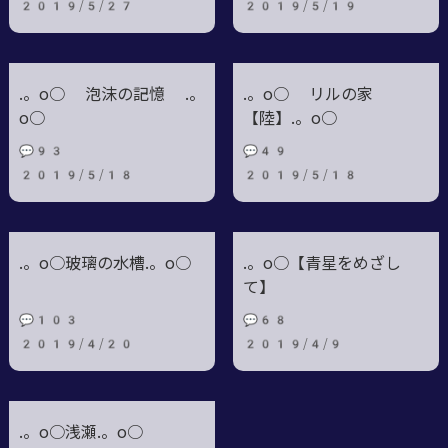
2019/5/27
2019/5/19
.。o○ 泡沫の記憶 .。
.。o○ リルの家
o○
【陸】.。o○
💬93
💬49
2019/5/18
2019/5/18
.。o○玻璃の水槽.。o○
.。o○【青星をめざし
て】
💬103
💬68
2019/4/20
2019/4/9
.。o○浅瀬.。o○