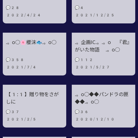
💬28
💬4
2022/4/24
2021/12/25
.。o○🌸櫻沫🐟.。o○
.。企画IC.。.。o 『君』
がいた物語 .。o○
💬358
💬112
2021/7/4
2021/5/27
【1:1】贈り物をさが
.。o○◆◆パンドラの匣
しに
◆◆.。o○
💬37
💬36
2021/2/5
2020/12/10