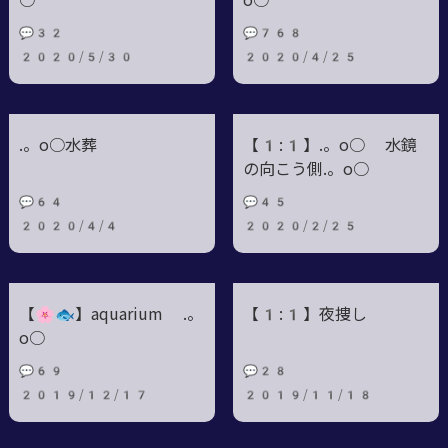
○
o○
💬32
💬768
2020/5/30
2020/4/25
.。o○水葬
【1:1】.。o○ 水鏡
の向こう側.。o○
💬64
💬45
2020/4/4
2020/2/25
【🌸🐟】aquarium .。
【1:1】夜捜し
o○
💬69
💬28
2019/12/17
2019/11/18