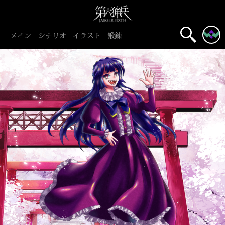
メイン
シナリオ
イラスト
鍛錬
初心者旅団
団員募集中