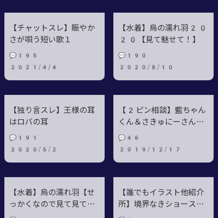
【チャットスレ】賑やか
【水着】烏の濡れ羽20
さが唄う短い歌１
20【見て魅せて！】
💬195
💬190
2021/4/4
2020/8/10
【独り言スレ】王様の耳
【2ピン相談】藍ちゃん
はロバの耳
くん＆さきゅにーさん狂
騒曲！
💬191
💬46
2020/5/2
2019/12/17
【水着】烏の濡れ羽【せ
【誰でもイラスト他紹介
っかくなので見て見て
所】境界なきショーステ
場！】
ージ