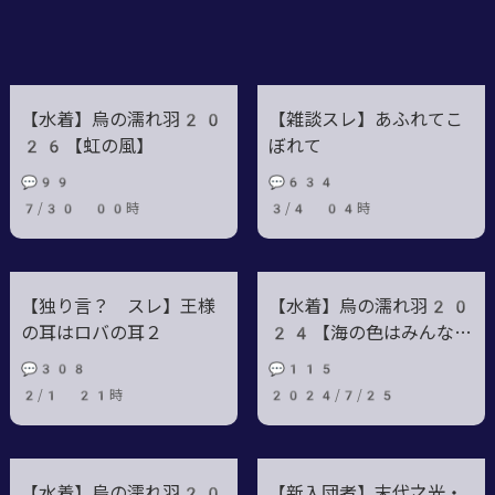
【水着】烏の濡れ羽20
【雑談スレ】あふれてこ
26【虹の風】
ぼれて
💬99
💬634
7/30 00時
3/4 04時
【独り言？ スレ】王様
【水着】烏の濡れ羽20
の耳はロバの耳２
24【海の色はみんなの
色】
💬308
💬115
2/1 21時
2024/7/25
【水着】烏の濡れ羽20
【新入団者】末代之光・