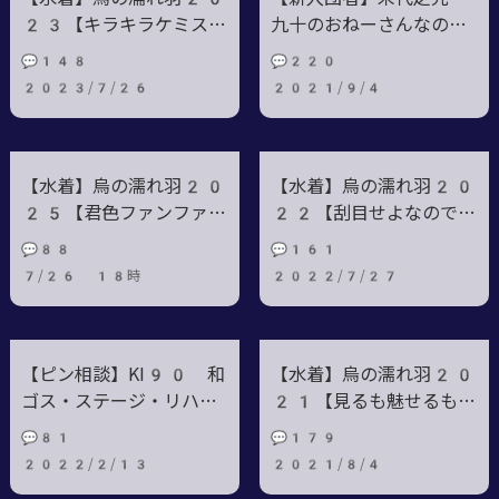
23【キラキラケミスト
九十のおねーさんなので
リー】
す！
💬148
💬220
2023/7/26
2021/9/4
【水着】烏の濡れ羽20
【水着】烏の濡れ羽20
25【君色ファンファー
22【刮目せよなのでっ
レ】
す！】
💬88
💬161
7/26 18時
2022/7/27
【ピン相談】KI90 和
【水着】烏の濡れ羽20
ゴス・ステージ・リハー
21【見るも魅せるもよ
サル
し！】
💬81
💬179
2022/2/13
2021/8/4