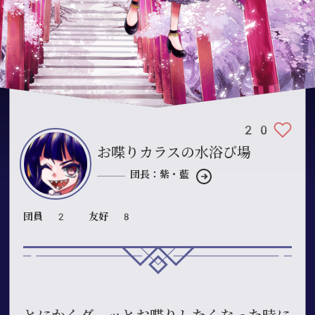
20
お喋りカラスの水浴び場
団長：紫・藍
団員 2
友好 8