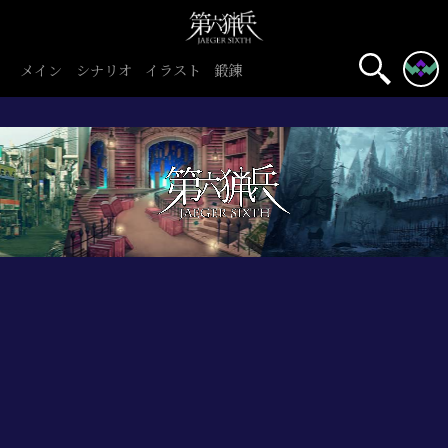
メイン
シナリオ
イラスト
鍛錬
初心者旅団
団員募集中