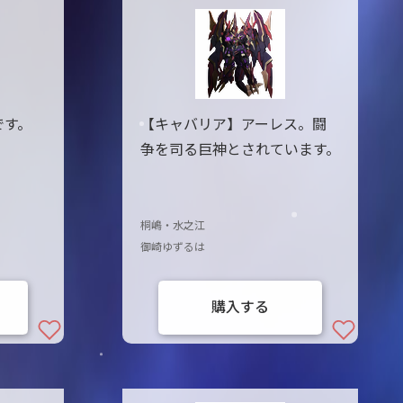
です。
【キャバリア】アーレス。闘
争を司る巨神とされています。
桐嶋・水之江
御崎ゆずるは
購入する