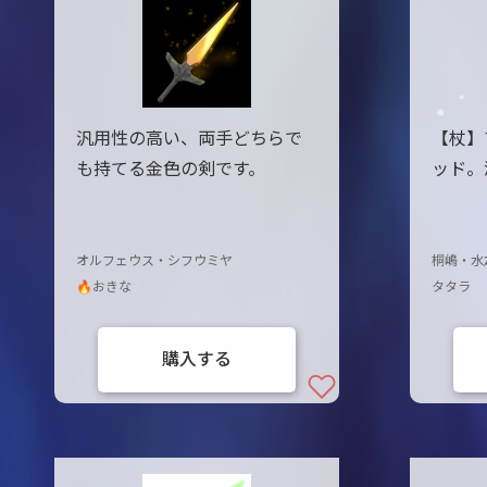
汎用性の高い、両手どちらで
【杖】
も持てる金色の剣です。
ッド。
オルフェウス・シフウミヤ
桐嶋・水
🔥おきな
タタラ
購入する