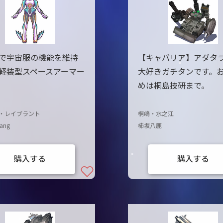
で宇宙服の機能を維持
【キャバリア】アダタ
軽装型スペースアーマー
大好きガチタンです。
めは桐島技研まで。
・レイブラント
桐嶋・水之江
hang
柿坂八鹿
購入する
購入する