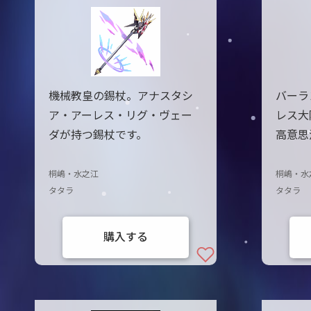
機械教皇の錫杖。アナスタシ
バーラ
ア・アーレス・リグ・ヴェー
レス大
ダが持つ錫杖です。
高意思
桐嶋・水之江
桐嶋・水
タタラ
タタラ
購入する