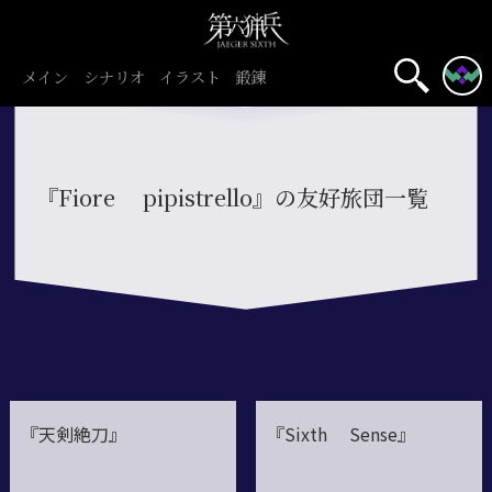
メイン
シナリオ
イラスト
鍛錬
初心者旅団
団員募集中
『Fiore pipistrello』の友好旅団一覧
『天剣絶刀』
『Sixth Sense』