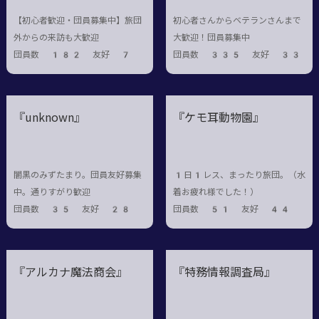
【初心者歓迎・団員募集中】旅団
初心者さんからベテランさんまで
外からの来訪も大歓迎
大歓迎！団員募集中
団員数 182 友好 7
団員数 335 友好 33
『unknown』
『ケモ耳動物園』
闇黒のみずたまり。団員友好募集
1日1レス、まったり旅団。（水
中。通りすがり歓迎
着お疲れ様でした！）
団員数 35 友好 28
団員数 51 友好 44
『アルカナ魔法商会』
『特務情報調査局』