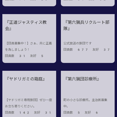
『正道ジャスティス教
『第六猟兵リクルート部
会』
隊』
【団員募集中！】さぁ、共に正義
公式放送の旅団です
を為しましょう！
団員数 677 友好 37
団員数 31 友好 5
『ヤドリガミの箱庭』
『第六猟団診療所』
【ヤドリガミ専用旅団】ぜひ一度
町の小さな診療所。主治医募集
お立ち寄りください。
中。
団員数 142 友好 31
団員数 5 友好 6