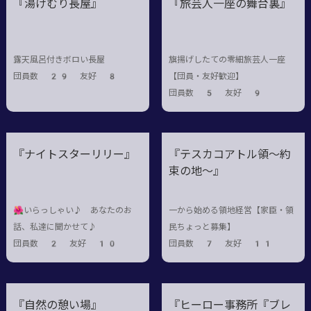
『湯けむり長屋』
『旅芸人一座の舞台裏』
露天風呂付きボロい長屋
旗揚げしたての零細旅芸人一座
団員数 29 友好 8
【団員・友好歓迎】
団員数 5 友好 9
『ナイトスターリリー』
『テスカコアトル領～約
束の地～』
🌺いらっしゃい♪ あなたのお
一から始める領地経営【家臣・領
話、私達に聞かせて♪
民ちょっと募集】
団員数 2 友好 10
団員数 7 友好 11
『自然の憩い場』
『ヒーロー事務所『ブレ