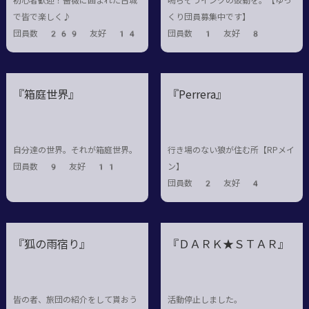
初心者歓迎！薔薇に囲まれた古城
鳴らそうインクの鼓動を。【ゆっ
で皆で楽しく♪
くり団員募集中です】
団員数 269 友好 14
団員数 1 友好 8
『箱庭世界』
『Perrera』
自分達の世界。それが箱庭世界。
行き場のない狼が住む所【RPメイ
団員数 9 友好 11
ン】
団員数 2 友好 4
『狐の雨宿り』
『ＤＡＲＫ★ＳＴＡＲ』
皆の者、旅団の紹介をして貰おう
活動停止しました。