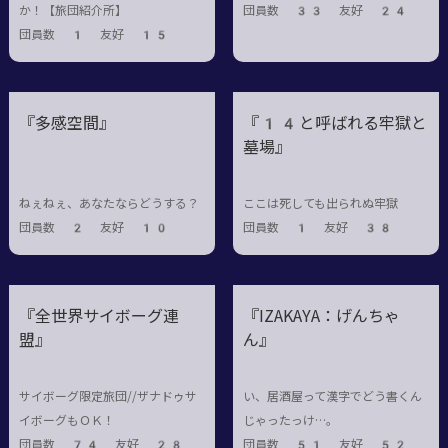
か！【旅団紹介所】
団員数 33 友好 24
団員数 1 友好 15
『多感空間』
『14と呼ばれる牢獄と
墓場』
ねぇねぇ、あなたならどうする？
ここは死しても出られぬ牢獄
団員数 2 友好 10
団員数 1 友好 38
『全世界サイボーグ連
『IZAKAYA：げんちゃ
盟』
ん』
サイボーグ限定旅団//ザナドゥサ
い、居酒屋って漢字でどう書くん
イボーグもＯＫ！
じゃったっけ…。
団員数 74 友好 28
団員数 51 友好 52