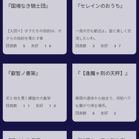
『国境なき騎士団』
『セレインのおうち』
【入団×】ボクたちの目的は、ボ
一見の方も歓迎よ。皆と楽しく交
クらの目的を果たす事
流したいわ。
団員数 5 友好 16
団員数 3 友好 37
『叡智ノ書架』
『【逢魔ヶ刻の天秤】』
天と地を貫く螺旋の大書架
無限の運命から始まり、何処へで
団員数 11 友好 10
も繋がり得る場所。
団員数 6 友好 2