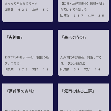
まったり営業ちうでーす
【団員・友好募集中】情報を制す
団員数 623 友好 59
る者は全てを制する
団員数 337 友好 25
『鬼神軍』
『異形の花畑』
われわれのモットーは『個性の追
人外専門の診療所、開設してる
求』である！
ヨ。【初心者歓迎】
団員数 173 友好 12
団員数 57 友好 44
『薔薇園の古城』
『霧雨の降る工房』