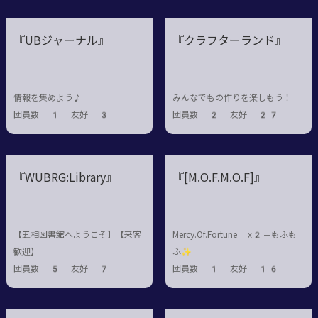
『UBジャーナル』
『クラフターランド』
情報を集めよう♪
みんなでもの作りを楽しもう！
団員数 1 友好 3
団員数 2 友好 27
『WUBRG:Library』
『[M.O.F.M.O.F]』
【五相図書館へようこそ】【来客
Mercy.Of.Fortune x2＝もふも
歓迎】
ふ✨
団員数 5 友好 7
団員数 1 友好 16