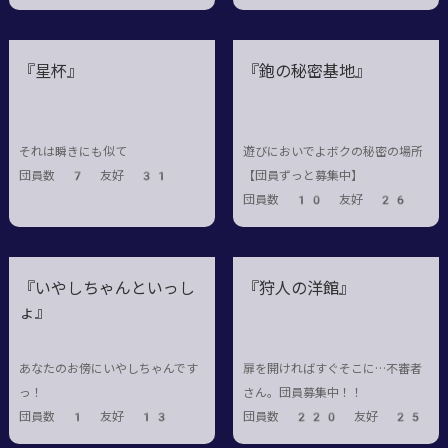
『星杯』
『鉋の秘密基地』
それは瞬きにも似て
遊びにおいでよボクの秘密の場所
団員数 7 友好 31
【団員ずっと募集中】
団員数 10 友好 26
『いやしちゃんといっし
『狩人の洋館』
ょ』
あなたのお傍にいやしちゃんです
扉を開ければすぐそこに…不審者
っ！
さん。団員募集中！！
団員数 1 友好 13
団員数 220 友好 25