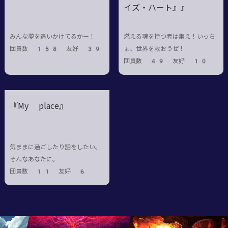
イズ・ハート』』
みんな夢を追いかけてるかー！
燃える魂を持つ者は集え！いっち
団員数 158 友好 39
ょ、世界を救おうぜ！
団員数 49 友好 10
『My place』
気ままに過ごしたり話をしたい。
そんなあなたに。
団員数 11 友好 6