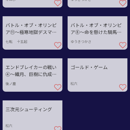
バトル・オブ・オリンピ
バトル・オブ・オリンピ
ア⑪〜極寒地獄デスマッ
ア⑧～命を懸けた騎馬戦
チ開幕！
バトル！
七転 十五起
ゆうきつかさ
エンドブレイカーの戦い
ゴールド・ゲーム
④〜繊月、巨樹に仇成る
者
後ノ塵
松六
三次元シューティング
松六