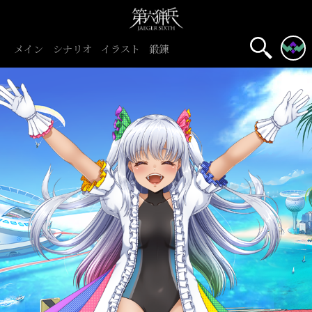
メイン
シナリオ
イラスト
鍛錬