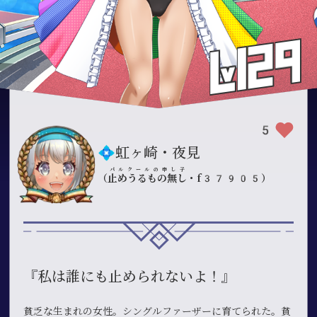
5
💠虹ヶ崎・夜見
パルクールの申し子
（
止めうるもの無し
・f37905）
『私は誰にも止められないよ！』
貧乏な生まれの女性。シングルファーザーに育てられた。貧