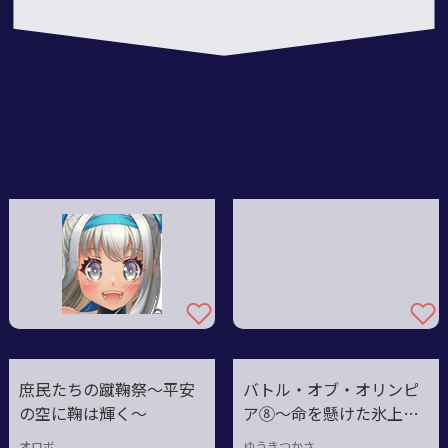
6
庶民たちの蹴鞠祭～平安
バトル・オブ・オリンピ
の空に鞠は輝く～
ア⑧～命を懸けた氷上バ
トル
オロボ
ゆうきつかさ