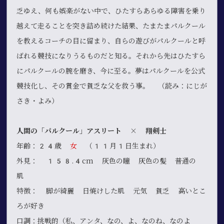
乏ゆえ、何も娯楽がない中で、ひたすらあらゆる障害を乗り
越えて走ることを突き詰め続けた結果、たまたまパルクール
を教えるコーチの目に留まり、自らの遊びがパルクールと呼
ばれる競技になりうるものだと知る。それから先はひたすら
にパルクールの腕を磨き、今に至る。夢はパルクールを公式
競技化し、その賞金で貧乏な父を救う事。 （読み：にじが
さき・よみ）
人間の「パルクール」アスリート × 翔剣士
年齢：24歳
女
（11月1日生まれ）
外見： 158.4cm 灰色の瞳 灰色の髪 普通の
肌
特徴： 脚が綺麗 日焼けした肌 元気 貧乏 高いとこ
ろが好き
口調：挑戦的（私、アンタ、なの、よ、なのね、なのよ