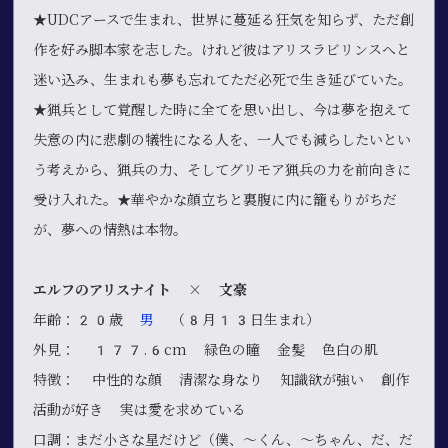
★UDCアースで生まれ、世界に蔓延る狂気を知らず、ただ創
作を好み脚本家を志した。けれど彼はアリスラビリンスへと
迷い込み、生まれも夢も忘れてただ必死で生き延びていた。
★猟兵として覚醒した時に全てを思い出し、今は夢を抱えて
失意の内に悲劇の犠牲になる人を、一人でも減らしたいとい
う考えから、猟兵の力、そしてグリモア猟兵の力を前向きに
受け入れた。★華やかな顔立ちと裏腹に内に籠もりがちだ
が、夢への情熱は本物。
エルフのアリスナイト × 文豪
年齢：20歳
男
（8月13日生まれ）
外見： 177.6cm 緑色の瞳 金髪 色白の肌
特徴： 中性的な顔 清潔な身なり 知識欲が強い 創作
活動が好き 実は愛を求めている
口調：まだ小さな星だけど（僕、～くん、～ちゃん、だ、だ