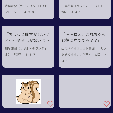
ことがないから、あくま
森精之夢（ガラズリム・ロリエ
白勇花砦（ベレニム・ロスト）
で僕の中のイメージだけ
ン） SPD 423
WIZ 441
ど――』
『ちょっと恥ずかしいけ
『……ねえ、これちゃん
ど……やるしかないよ
と役に立ててる？？』
ね』
朗星楽劇（フギル・タランディ
山のバイオリニスト集団（コリス
ル） POW 387
タチガオオサワギサ） WIZ 4
41