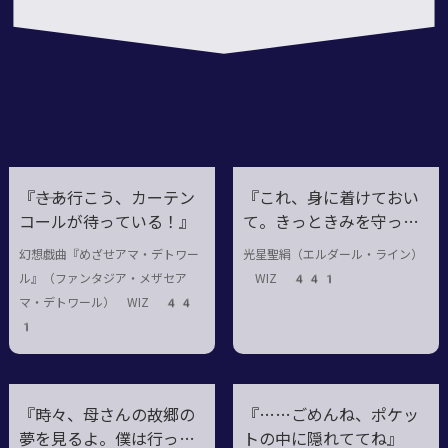
8
『――さあ行こう、カーテン
『これ、身に着けておい
コールが待っている！』
て。きっときみを守って
くれる』
幻想戯曲『めざせアマ・デトワー
光星聖絹（エルダール・ライン）
ル』（ファンタジア・メザセア
WIZ 441
マ・デトワール） WIZ 44
1
『時々、母さんの故郷の
『……ごめんね、ポケッ
夢を見るよ。僕は行った
トの中に隠れててね』