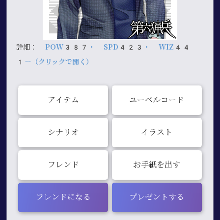
詳細：
POW387・ SPD423・ WIZ44
1…（クリックで開く）
アイテム
ユーベルコード
シナリオ
イラスト
フレンド
お手紙を出す
フレンドになる
プレゼントする