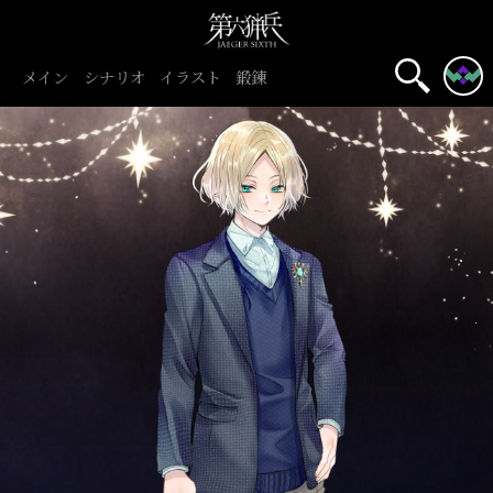
メイン
シナリオ
イラスト
鍛錬