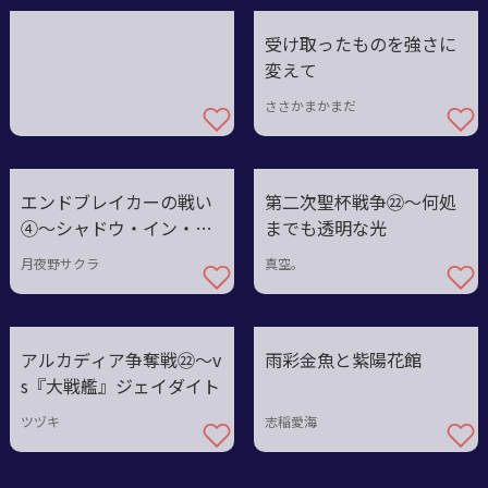
受け取ったものを強さに
変えて
ささかまかまだ
エンドブレイカーの戦い
第二次聖杯戦争㉒〜何処
④〜シャドウ・イン・エ
までも透明な光
ヴァグリン
月夜野サクラ
真空。
アルカディア争奪戦㉒〜v
雨彩金魚と紫陽花館
s『大戦艦』ジェイダイト
ツヅキ
志稲愛海