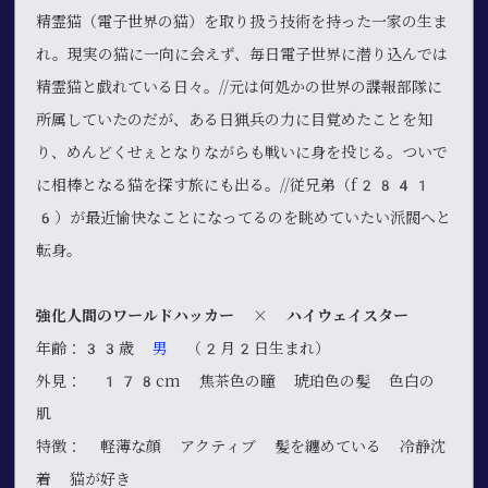
精霊猫（電子世界の猫）を取り扱う技術を持った一家の生ま
れ。現実の猫に一向に会えず、毎日電子世界に潜り込んでは
精霊猫と戯れている日々。//元は何処かの世界の諜報部隊に
所属していたのだが、ある日猟兵の力に目覚めたことを知
り、めんどくせぇとなりながらも戦いに身を投じる。ついで
に相棒となる猫を探す旅にも出る。//従兄弟（f2841
6）が最近愉快なことになってるのを眺めていたい派閥へと
転身。
強化人間のワールドハッカー × ハイウェイスター
年齢：33歳
男
（2月2日生まれ）
外見： 178cm 焦茶色の瞳 琥珀色の髪 色白の
肌
特徴： 軽薄な顔 アクティブ 髪を纏めている 冷静沈
着 猫が好き