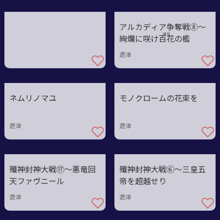
アルカディア争奪戦⑧～
はな
絢爛に咲け百
花
の檻
遊津
ネムリノマユ
モノクロームの花束を
遊津
遊津
殲神封神大戦⑰～悪竜回
殲神封神大戦⑥〜三皇五
天ファヴニール
帝を超越せり
遊津
遊津