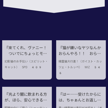
10
『来てくれ、ヴァニー！
『猫が嫌いなヤツなんか
ついでにちょっとモフ
おらんやろ！！ おらん
らせて！！』
でもコレで猫大好きにな
幻影猫のお手伝い（スピリット・
精霊猫大行進！（ガイスト・カッ
ったらええよ！！』
キャット） SPD 409
ツェ・トルッペ） WIZ 54
6
『光より闇に飲まれる方
『はー……受けたからに
が、ほら、安心できるで
は、ちゃぁんとお返しせ
しょ？』
にゃならんよなぁ。って
暗闇の中にご用心（シャッテン・
黒い精霊猫は真似が大好き！（オ