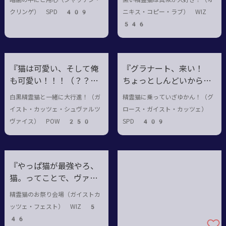
ことでオニキス、頼む
クリンゲ） SPD 409
ニキス・コピー・ラブ） WIZ
わ』『ふぐるにょわー』
546
『猫は可愛い、そして俺
『グラナート、来い！
も可愛い
！！！（？？？
ちょっとしんどいから俺
）
つまりは最強ってこ
の足になって走ってくれ
白黒精霊猫と一緒に大行進！（ガ
精霊猫に乗っていざゆかん！（グ
とになるな！！
んか！！』『ごあぁ～～
イスト・カッツェ・シュヴァルツ
ロース・ガイスト・カッツェ）
『『『ふぐるにょわ
ん』『いや声めっちゃ野
ヴァイス） POW 250
SPD 409
ー！』』』
太い』
『やっぱ猫が最強やろ、
猫。ってことで、ヴァニ
ー、グラナート、サフィ
精霊猫のお祭り会場（ガイストカ
ール、アメテュスト、オ
ッツェ・フェスト） WIZ 5
ニキス、テュルキス、ス
46