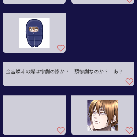
マラクト、カモン！！』
金宮燦斗の燦は惨劇の惨か？ 頭惨劇なのか？ あ？