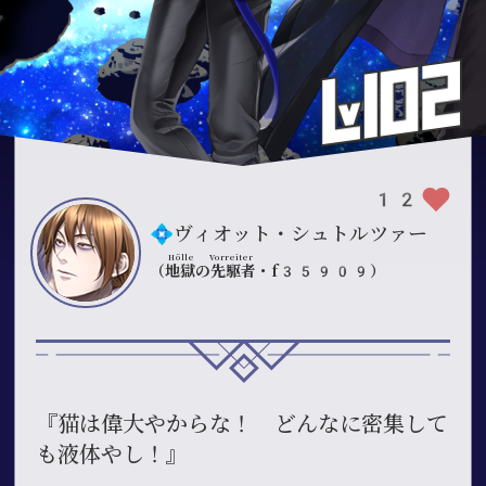
12
💠ヴィオット・シュトルツァー
Hölle Vorreiter
（
地獄の先駆者
・f35909）
『猫は偉大やからな！ どんなに密集して
も液体やし！』