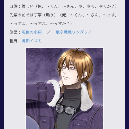
口調：優しい（俺、～くん、～さん、や、やろ、やろか？）
先輩の前では丁寧（煽り）（俺、～くん、～さん、～っす、
～っすよ、～っすね、～っすか？）
旅団：
灰色の小屋
／
飛空戦艦ワンダレイ
担当：
御影イズミ