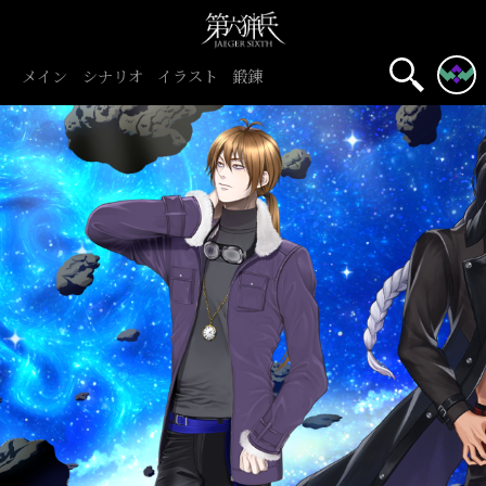
メイン
シナリオ
イラスト
鍛錬